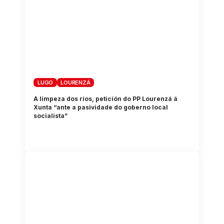
LUGO
LOURENZÁ
A limpeza dos ríos, petición do PP Lourenzá á
Xunta “ante a pasividade do goberno local
socialista”