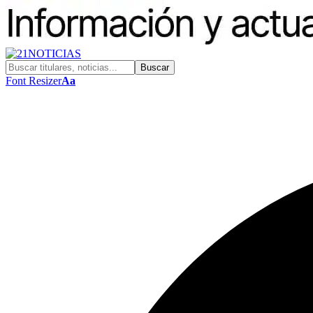
Font Resizer
Aa