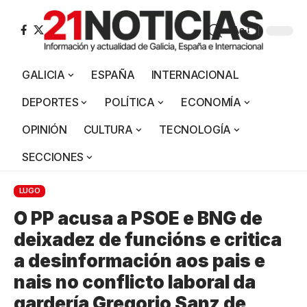
Aa
GALICIA
ESPAÑA
INTERNACIONAL
DEPORTES
POLÍTICA
ECONOMÍA
OPINIÓN
CULTURA
TECNOLOGÍA
SECCIONES
LUGO
O PP acusa a PSOE e BNG de
deixadez de funcións e critica
a desinformación aos pais e
nais no conflicto laboral da
gardería Gregorio Sanz de