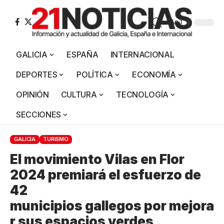
Aa
GALICIA
ESPAÑA
INTERNACIONAL
DEPORTES
POLÍTICA
ECONOMÍA
OPINIÓN
CULTURA
TECNOLOGÍA
SECCIONES
GALICIA
TURISMO
El movimiento Vilas en Flor
2024 premiará el esfuerzo de
42
municipios gallegos por mejora
r sus espacios verdes