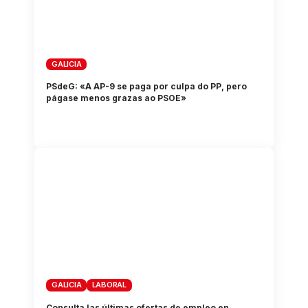
GALICIA
PSdeG: «A AP-9 se paga por culpa do PP, pero
págase menos grazas ao PSOE»
GALICIA
LABORAL
Consulta las últimas ofertas de empleo en