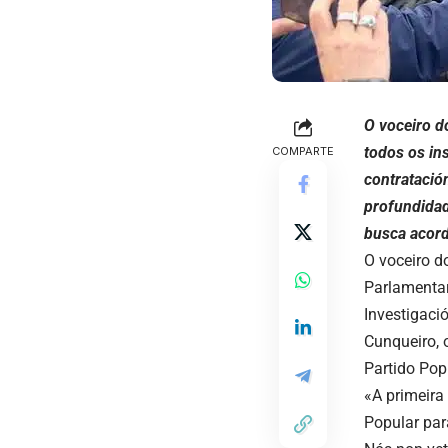
O voceiro d
todos os in
COMPARTE
contratació
profundidad
busca acord
O voceiro d
Parlamentar
Investigaci
Cunqueiro, 
Partido Pop
«A primeira
Popular par