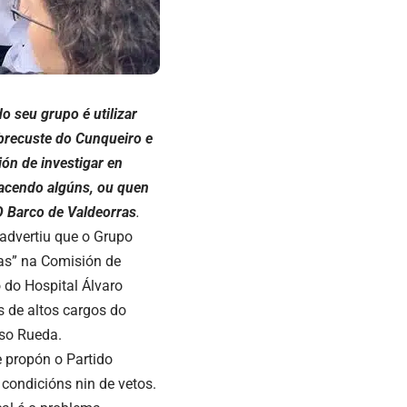
o seu grupo é utilizar
brecuste do Cunqueiro e
ón de investigar en
facendo algúns, ou quen
O Barco de Valdeorras
.
advertiu que o Grupo
das” na Comisión de
 do Hospital Álvaro
s de altos cargos do
nso Rueda.
e propón o Partido
condicións nin de vetos.