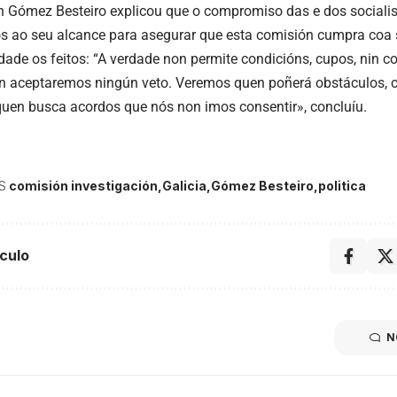
Gómez Besteiro explicou que o compromiso das e dos socialista
s ao seu alcance para asegurar que esta comisión cumpra coa s
dade os feitos: “A verdade non permite condicións, cupos, nin 
n aceptaremos ningún veto. Veremos quen poñerá obstáculos, 
quen busca acordos que nós non imos consentir», concluíu.
S
comisión investigación
Galicia
Gómez Besteiro
politica
culo
N