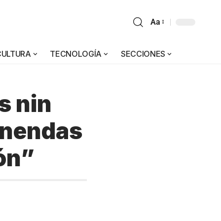
Aa
CULTURA
TECNOLOGÍA
SECCIONES
s nin
onendas
ón”