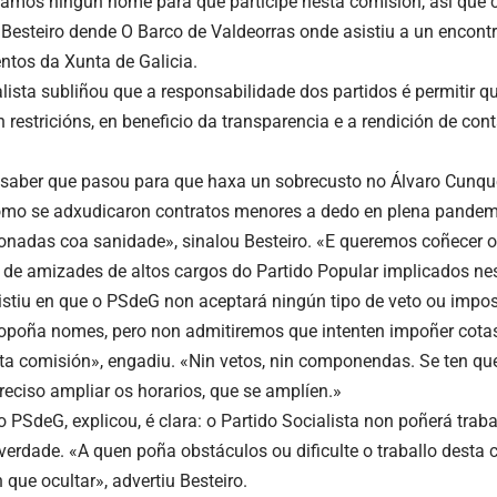
amos ningún nome para que participe nesta comisión, así que c
Besteiro dende O Barco de Valdeorras onde asistiu a un encontro
tos da Xunta de Galicia.
ialista subliñou que a responsabilidade dos partidos é permitir 
 restricións, en beneficio da transparencia e a rendición de con
aber que pasou para que haxa un sobrecusto no Álvaro Cunqu
omo se adxudicaron contratos menores a dedo en plena pandem
ionadas coa sanidade», sinalou Besteiro. «E queremos coñecer 
e de amizades de altos cargos do Partido Popular implicados ne
sistiu en que o PSdeG non aceptará ningún tipo de veto ou impo
opoña nomes, pero non admitiremos que intenten impoñer cotas
sta comisión», engadiu. «Nin vetos, nin componendas. Se ten qu
reciso ampliar os horarios, que se amplíen.»
o PSdeG, explicou, é clara: o Partido Socialista non poñerá trab
 verdade. «A quen poña obstáculos ou dificulte o traballo desta 
 que ocultar», advertiu Besteiro.