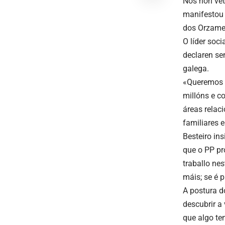
Nós non vet
manifestou 
dos Orzamen
O líder soc
declaren sen
galega.
«Queremos s
millóns e c
áreas relac
familiares 
Besteiro in
que o PP pr
traballo ne
máis; se é p
A postura d
descubrir a
que algo ten