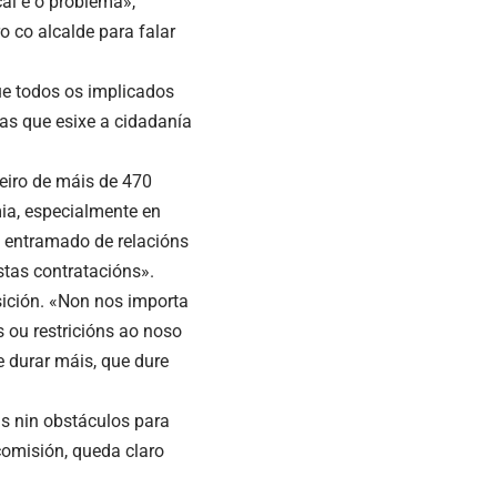
al é o problema»,
 co alcalde para falar
que todos os implicados
tas que esixe a cidadanía
eiro de máis de 470
ia, especialmente en
o entramado de relacións
stas contratacións».
sición. «Non nos importa
 ou restricións ao noso
e durar máis, que dure
as nin obstáculos para
comisión, queda claro