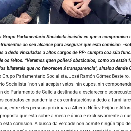
o Grupo Parlamentario Socialista insistiu en que o compromiso d
strumentos ao seu alcance para asegurar que esta comisión -so
ns a dedo vinculadas a altos cargos de PP- cumpra coa súa funci
e os feitos. “Veremos quen poñerá obstáculos, como xa están 
os bilaterais que no favorecen á transparencia”, sinalou dende 
o Grupo Parlamentario Socialista, José Ramón Gómez Besteiro, 
io Socialista “non vai aceptar vetos, nin cupos, nin componen
ón do Parlamento de Galicia destinada a esclarecer o sobrecusto
os contratos en pandemia e as contratacións a dedo a familiare
ular, entre eles persoas próximas a Alberto Núñez Feijóo e Alfo
 proposta que está sobre a mesa é única e exclusivamente a qu
a esta comisión. A busca da verdade non admite ningún tipo de 