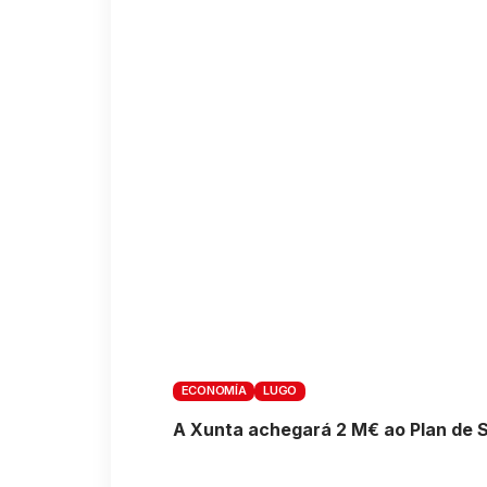
ECONOMÍA
LUGO
A Xunta achegará 2 M€ ao Plan de So