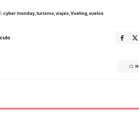
S
cyber monday
turismo
viajes
Vueling
vuelos
culo
N