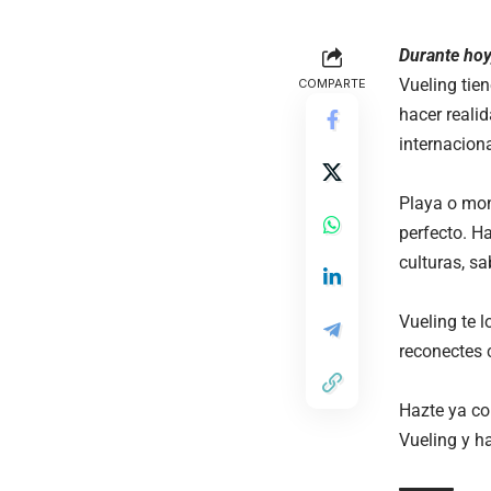
Durante hoy,
Vueling tien
COMPARTE
hacer reali
internaciona
Playa o mon
perfecto. H
culturas, s
Vueling te l
reconectes c
Hazte ya co
Vueling y h