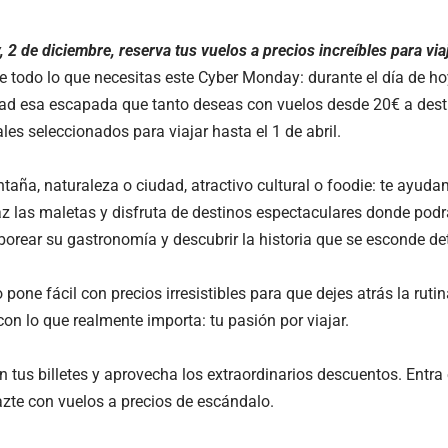
 2 de diciembre, reserva tus vuelos a precios increíbles para viaja
e todo lo que necesitas este Cyber Monday: durante el día de hoy,
dad esa escapada que tanto deseas con vuelos desde 20€ a dest
les seleccionados para viajar hasta el 1 de abril.
taña, naturaleza o ciudad, atractivo cultural o foodie: te ayuda
az las maletas y disfruta de destinos espectaculares donde pod
aborear su gastronomía y descubrir la historia que se esconde de
o pone fácil con precios irresistibles para que dejes atrás la ruti
on lo que realmente importa: tu pasión por viajar.
n tus billetes y aprovecha los extraordinarios descuentos. Entra
azte con vuelos a precios de escándalo.