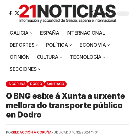
Aa
GALICIA
ESPAÑA
INTERNACIONAL
DEPORTES
POLÍTICA
ECONOMÍA
OPINIÓN
CULTURA
TECNOLOGÍA
SECCIONES
A CORUÑA
DODRO
SANTIAGO
O BNG esixe á Xunta a urxente
mellora do transporte público
en Dodro
POR
REDACCIÓN A CORUÑA
PUBLICADO 10/12/2024 11:01