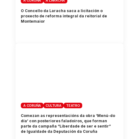
A CORUÑA
A LARACHA
O Concello da Laracha saca a licitación o
proxecto de reforma integral da reitorial de
Montemaior
A CORUÑA
CULTURA
TEATRO
Comezan as representacións da obra ‘Menú-do
día’ con posteriores faladoiros, que forman
parte da campaña “Liberdade de ser e sentir”
de Igualdade da Deputación da Coruña