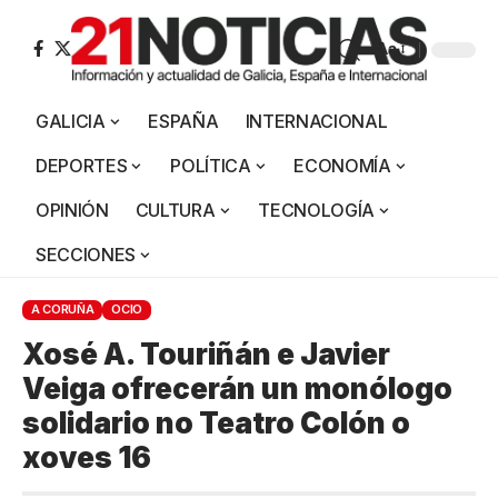
Aa
GALICIA
ESPAÑA
INTERNACIONAL
DEPORTES
POLÍTICA
ECONOMÍA
OPINIÓN
CULTURA
TECNOLOGÍA
SECCIONES
A CORUÑA
OCIO
Xosé A. Touriñán e Javier
Veiga ofrecerán un monólogo
solidario no Teatro Colón o
xoves 16