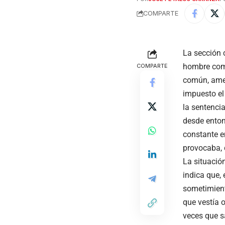
COMPARTE
La sección 
hombre como
COMPARTE
común, amen
impuesto el
la sentenci
desde enton
constante en
provocaba, 
La situación
indica que, 
sometimiento
que vestía 
veces que sa