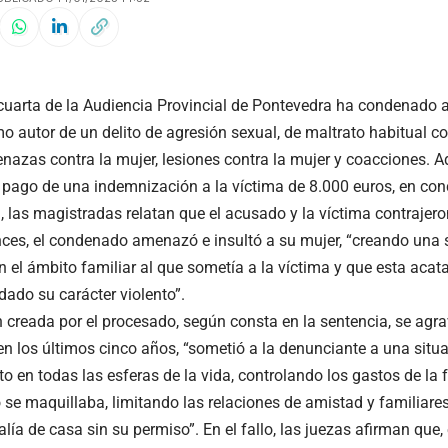
cuarta de la Audiencia Provincial de Pontevedra ha condenado a
 autor de un delito de agresión sexual, de maltrato habitual c
azas contra la mujer, lesiones contra la mujer y coacciones. Ad
 pago de una indemnización a la víctima de 8.000 euros, en co
a, las magistradas relatan que el acusado y la víctima contrajer
ces, el condenado amenazó e insultó a su mujer, “creando una 
 el ámbito familiar al que sometía a la víctima y que esta acata
dado su carácter violento”.
 creada por el procesado, según consta en la sentencia, se agrav
en los últimos cinco años, “sometió a la denunciante a una situa
 en todas las esferas de la vida, controlando los gastos de la f
o se maquillaba, limitando las relaciones de amistad y familiare
lía de casa sin su permiso”. En el fallo, las juezas afirman que