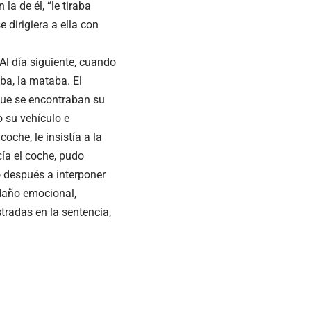
a de él, “le tiraba
 dirigiera a ella con
l día siguiente, cuando
jaba, la mataba. El
 que se encontraban su
o su vehículo e
oche, le insistía a la
ía el coche, pudo
o después a interponer
daño emocional,
tradas en la sentencia,