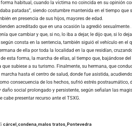
forma habitual, cuando la víctima no coincida en su opinión con l
e daba patadas”, siendo costumbre mantenida en el tiempo que se
ambién en presencia de sus hijos, mayores de edad.
ienden acreditado que en una ocasión la agredió sexualmente. A
tenía que cambiar y que, si no, lo iba a dejar, le dijo que, si lo de
según consta en la sentencia, también siguió el vehículo en el
ermana de ella por toda la localidad en la que residían, cruzand
de esta forma, la marcha de ellas, al tiempo que, bajándose del c
a que subiese a su turismo. Finalmente, su hermana, que conduc
a marcha hasta el centro de salud, donde fue asistida, acudiend
omo consecuencia de los hechos, sufrió estrés postraumático, 
y daño social prolongado y persistente, según señalan las magis
ue cabe presentar recurso ante el TSXG.
S
cárcel
condena
malos tratos
Pontevedra