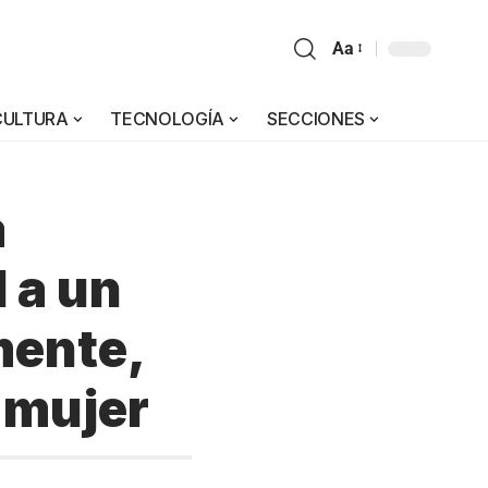
Aa
CULTURA
TECNOLOGÍA
SECCIONES
a
 a un
mente,
 mujer