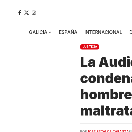
GALICIA
ESPAÑA
INTERNACIONAL
JUSTICIA
La Audi
condena
hombre 
maltrat
POR
JOSÉ PÉTALOS CARANZA
P