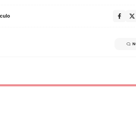
culo
N