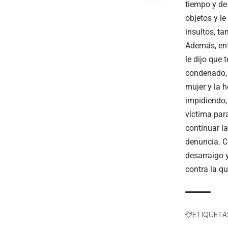
tiempo y de 
objetos y l
insultos, t
Además, ent
le dijo que 
condenado, 
mujer y la h
impidiendo, 
víctima par
continuar l
denuncia. C
desarraigo 
contra la q
ETIQUETA