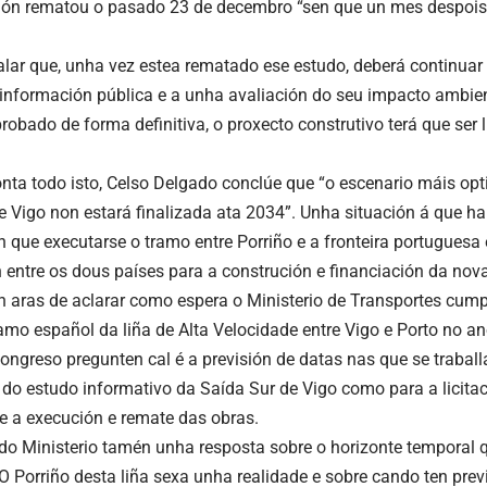
ción rematou o pasado 23 de decembro “sen que un mes despois
lar que, unha vez estea rematado ese estudo, deberá continuar
información pública e a unha avaliación do seu impacto ambien
robado de forma definitiva, o proxecto construtivo terá que ser 
nta todo isto, Celso Delgado conclúe que “o escenario máis opt
e Vigo non estará finalizada ata 2034”. Unha situación á que ha
n que executarse o tramo entre Porriño e a fronteira portuguesa
 entre os dous países para a construción e financiación da nova
en aras de aclarar como espera o Ministerio de Transportes cumpr
 tramo español da liña de Alta Velocidade entre Vigo e Porto no 
ngreso pregunten cal é a previsión de datas nas que se traball
n do estudo informativo da Saída Sur de Vigo como para a licita
 e a execución e remate das obras.
 Ministerio tamén unha resposta sobre o horizonte temporal 
O Porriño desta liña sexa unha realidade e sobre cando ten prev