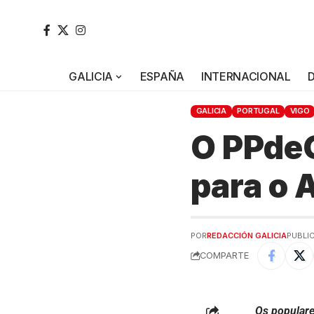
GALICIA
ESPAÑA
INTERNACIONAL
GALICIA
PORTUGAL
VIGO
O PPdeG
para o 
POR
REDACCIÓN GALICIA
PUBLIC
COMPARTE
Os populare