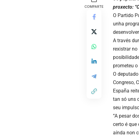
proxecto: “
COMPARTE
O Partido P
unha progra
desenvolvem
A través du
rexistrar n
posibilidade
prometeu o 
O deputado 
Congreso, C
España reit
tan só uns 
seu impulso
“A pesar do
certo é que
aínda non c