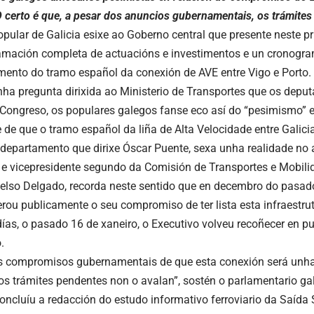
O certo é que, a pesar dos anuncios gubernamentais, os trámites
opular de Galicia esixe ao Goberno central que presente neste pr
mación completa de actuacións e investimentos e un cronogram
ento do tramo español da conexión de AVE entre Vigo e Porto.
nha pregunta dirixida ao Ministerio de Transportes que os depu
o Congreso, os populares galegos fanse eco así do “pesimismo” e
 de que o tramo español da liña de Alta Velocidade entre Galicia
departamento que dirixe Óscar Puente, sexa unha realidade no
e vicepresidente segundo da Comisión de Transportes e Mobili
elso Delgado, recorda neste sentido que en decembro do pasa
erou publicamente o seu compromiso de ter lista esta infraestru
días, o pasado 16 de xaneiro, o Executivo volveu recoñecer en p
.
s compromisos gubernamentais de que esta conexión será unha 
 os trámites pendentes non o avalan”, sostén o parlamentario 
oncluíu a redacción do estudo informativo ferroviario da Saída 