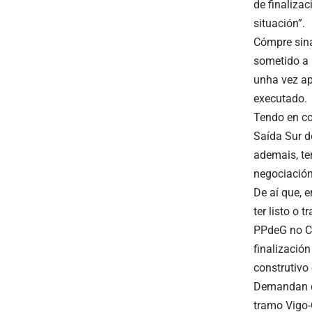
de finaliza
situación”.
Cómpre sina
sometido a 
unha vez ap
executado.
Tendo en co
Saída Sur d
ademais, te
negociación
De aí que, 
ter listo o
PPdeG no Co
finalizació
construtivo
Demandan do
tramo Vigo-