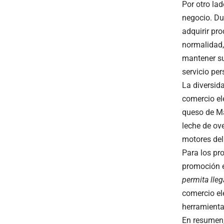
Por otro la
negocio. Du
adquirir pr
normalidad,
mantener su
servicio per
La diversid
comercio el
queso de Ma
leche de ove
motores del
Para los pro
promoción e
permita lle
comercio el
herramienta
En resumen,