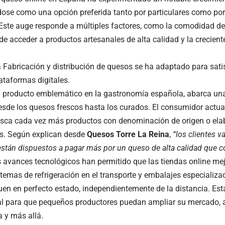
ose como una opción preferida tanto por particulares como por
 Este auge responde a múltiples factores, como la comodidad de
de acceder a productos artesanales de alta calidad y la creciente
a
Fabricación y distribución de quesos
se ha adaptado para sati
ataformas digitales.
n producto emblemático en la gastronomía española, abarca un
esde los quesos frescos hasta los curados. El consumidor actu
usca cada vez más productos con denominación de origen o ela
es. Según explican desde
Quesos Torre La Reina
,
“los clientes va
están dispuestos a pagar más por un queso de alta calidad que c
 avances tecnológicos han permitido que las tiendas online mej
temas de refrigeración en el transporte y embalajes especializ
uen en perfecto estado, independientemente de la distancia. Est
 para que pequeños productores puedan ampliar su mercado, a
 y más allá.