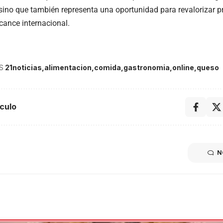
ino que también representa una oportunidad para revalorizar pr
cance internacional.
S
21noticias
alimentacion
comida
gastronomia
online
queso
culo
N