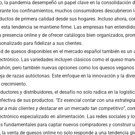
do, la pandemia desempeñó un papel clave en la consolidación 
rante los confinamientos, muchos consumidores descubrieron l
oductos de primera calidad desde sus hogares. Incluso ahora, con
 esta tendencia se mantiene firme. Las empresas han entendido
 presencia online y de ofrecer catálogos bien organizados, pro
sonalizado para fidelizar a sus clientes.
ad de quesos disponibles en el mercado español también es un at
ectrónico. Las variedades incluyen clásicos como el queso manc
hón, pero también nuevas opciones como los quesos veganos 
ja de razas autóctonas. Este enfoque en la innovación y la diver
 crecimiento.
ductores y distribuidores, el desafío no solo radica en la logísti
fectiva de sus productos.
“Es esencial contar con una estrategia
gar a más clientes y destacar en un mercado tan competitivo”
, co
ectrónico especializado en alimentación. Las redes sociales y l
s fundamentales para captar nuevos compradores y construir 
 la venta de quesos online no solo responde a una tendencia glo