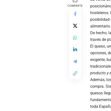
posicionánd
COMPARTE
hosteleros.
posibilidad 
alimentario.
De hecho, l
través de pl
El queso, u
opciones, d
exigente, b
tradicional
producto y 
Además, los
compra. Sis
quesos lleg
fundamental
toda España