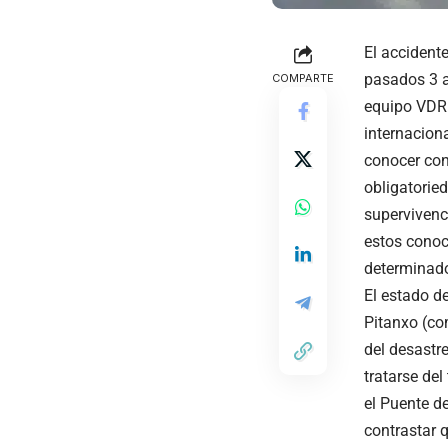
El accident
pasados 3 a
COMPARTE
equipo VDR 
internacion
conocer con 
obligatorie
supervivenc
estos conoc
determinad
El estado de
Pitanxo (co
del desastr
tratarse del
el Puente d
contrastar 