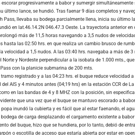
s escorar progresivamente a babor y sumergir simultáneamente
su último lance, se hundió. Tras faenar 9 días completos y nave
sh Pass, llevaba su bodega parcialmente llena, inicia su último 
undió en lat.46.14.2N 046.47.3 Oeste. La trayectoria anterior en
 prolongó más de 11,5 horas navegando a 3,5 nudos de velocidad
s hasta las 02:50 hrs. en que realiza un cambio brusco de rumb
la velocidad a 1,5 nudos. A las 03:40 hrs. navegaba a más de 
l Norte y Nordeste perpendicular a la isobata de 1.000 mts., que
 Pass con la planicie submarina de 200 mts.
 tramo registrado y a las 04:23 hrs. el buque reduce velocidad a
l del AIS y 4 minutos antes (04;19 hrs) en la estación CCR de La
orro en las bandas de 4 y 8 MHZ con la posición, sin especificar
evidente que una vez que el buque se mantuvo escorado a babor
 popa inundó la cubierta y es fácil que al estar faenando, el a
a bodega de carga desplazando el cargamento existente a babor y
nto del buque, hizo que se hundiera, por lo tanto, debió de entr
arpón o escotilla de acceso que estaría abierta por estar en ope