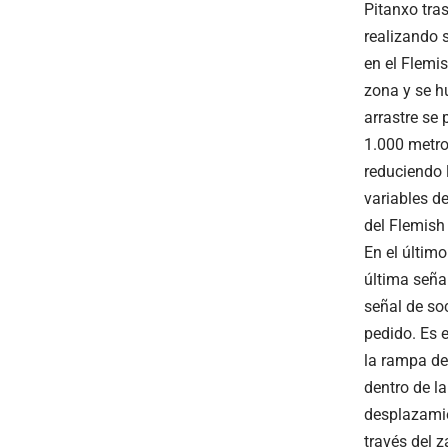
Pitanxo tra
realizando 
en el Flemi
zona y se h
arrastre se
1.000 metro
reduciendo 
variables de
del Flemish
En el último
última seña
señal de soc
pedido. Es 
la rampa de
dentro de l
desplazamie
través del z