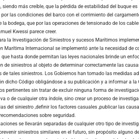
 siendo más creíble, que la pérdida de estabilidad del buque e
 por las condiciones del barco con el corrimiento del cargament
e la bodega, que por las operaciones de tensionado de los cables
muel Kwessi parece creer.
ara la Investigación de Siniestros y sucesos Marítimos impleme
n Marítima Internacional se implementó ante la necesidad de c
 que hasta donde permitan las leyes nacionales brinde un enf
n de siniestros al objeto de determinar correctamente las causas
 de tales siniestros. Los Gobiernos han tomado las medidas a
ión dicho Código obligándose a su publicación y a informar a la
os pertinentes sin tratar de excluir ninguna forma de investigació
va o de cualquier otra índole, sino crear un proceso de investig
as del siniestro ,definir los factores casuales ,publicar las caus
 recomendaciones sobre seguridad.
gaciones se llevarán separadas de cualquier otro tipo de investi
prevenir siniestros similares en el futuro, sin propósito alguno 