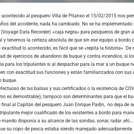
e acontecido al pesquero Villa de Pitanxo el 15/02/2015 nos p
ños del accidente, nada ha cambiado. No se ha implementado l
(Voyage Data Recorder) «caja negra» para pesqueros de gran alt
al y tenemos la certeza absoluta de que sin ese equipo a bordo
exactitud lo acontecido, es fácil que se «repita la historia». De 
dad de ejercicios de abandono de buque y contra incendios, si lo
ia para los tripulantes si al despachar para la mar a un buque n
en con exactitud sus funciones y están familiarizados con sus 
o buque.
fectuoso de las balsas y sus certificados o la existencia de COV
mo es demostrable), tampoco son determinantes para que el bu
e final al Capitán del pesquero Juan Enrique Padín, no deja de s
 tripulante mejor cualificado de los existentes a bordo para man
e mando disponía a su alcance de las sondas, sonar, radar ,etc…
que su copo de pesca estaba siendo manejado adecuadamente. 