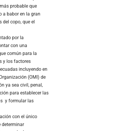
s más probable que
o a babor en la gran
 del copo, que el
ntado por la
ontar con una
oque común para la
 y los factores
decuadas incluyendo en
 Organización (OMI) de
n ya sea civil, penal,
ación para establecer las
as y formular las
gación con el único
de determinar