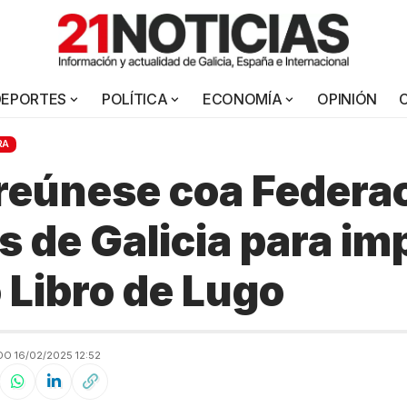
DEPORTES
POLÍTICA
ECONOMÍA
OPINIÓN
RA
reúnese coa Federa
s de Galicia para im
o Libro de Lugo
O 16/02/2025 12:52