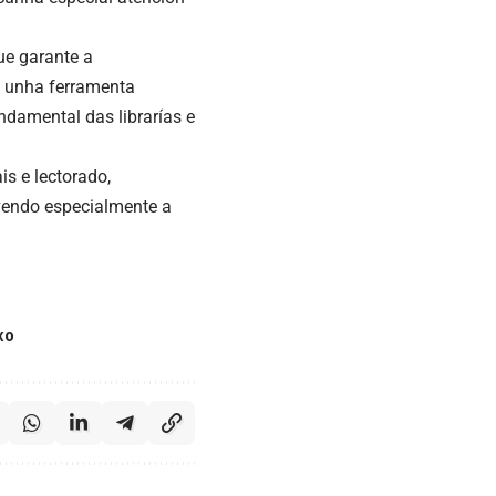
ue garante a
é unha ferramenta
ndamental das librarías e
is e lectorado,
ovendo especialmente a
xo