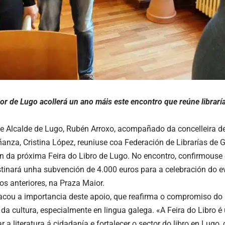
or de Lugo acollerá un ano máis este encontro que reúne libraría
e Alcalde de Lugo, Rubén Arroxo, acompañado da concelleira de
ñanza, Cristina López, reuniuse coa Federación de Librarías de 
n da próxima Feira do Libro de Lugo. No encontro, confirmouse
stinará unha subvención de 4.000 euros para a celebración do eve
s anteriores, na Praza Maior.
acou a importancia deste apoio, que reafirma o compromiso do
 da cultura, especialmente en lingua galega. «A Feira do Libro é
 a literatura á cidadanía e fortalecer o sector do libro en Lugo