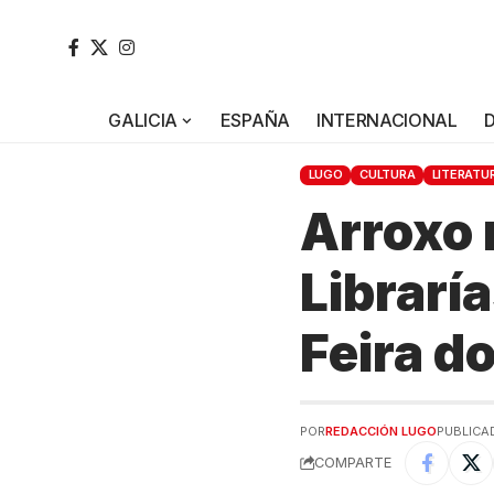
GALICIA
ESPAÑA
INTERNACIONAL
LUGO
CULTURA
LITERATU
Arroxo 
Libraría
Feira d
POR
REDACCIÓN LUGO
PUBLICAD
COMPARTE