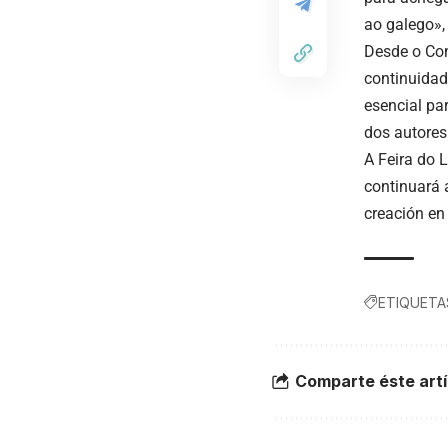
ao galego»,
Desde o Con
continuidad
esencial pa
dos autores
A Feira do L
continuará 
creación en
ETIQUETA
Comparte éste artí