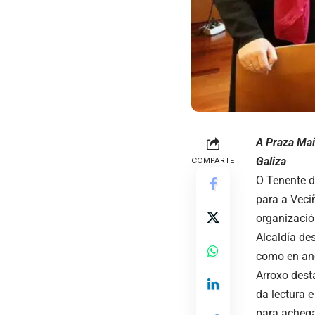
A Praza Mai
Galiza
COMPARTE
O Tenente d
para a Veci
organizació
Alcaldía de
como en ano
Arroxo dest
da lectura e
para achegar