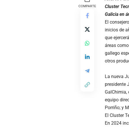
Cluster Tecn
COMPARTE
Galicia en á
El consejer
inicios de a
que ejercerá
áreas como 
gallego espe
otros produ
La nueva Ju
presidente 
GalChimia, 
equipo dire
Porriño; y 
El Cluster 
En 2024 inc