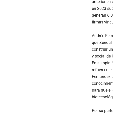
anterior en
en 2023 sup
generan 6.0
firmas vinc
Andrés Fern
que Zendal 
construir u
y social de 
En su opinió
refuercen e
Fernández t
conocimient
para que el
biotecnológi
Por su parte