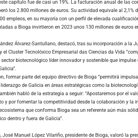
 este capítulo fue de casi un 19%. La facturación anual de las 
eró los 2.800 millones de euros. Su actividad equivale al 2,1% de
00 empleos, en su mayoría con un perfil de elevada cualificación
uladas a Bioga invirtieron en 2023 unos 130 millones de euros e
ández Álvarez-Santullano, destacó, tras su incorporación a la Ju
y el Cluster Tecnolóxico Empresarial das Ciencias da Vida “com
n sector biotecnológico líder innovador y sostenible que impulse
Galicia”.
n, formar parte del equipo directivo de Bioga “permitirá impulsa
l liderazgo de Galicia en áreas estratégicas como la biotecnologí
ambién habló de la estrategia a seguir: “Apostaremos por el valo
o y por fomentar la competitividad desde la colaboración y la i
 ecosistema que conforma Bioga sea un referente aún más sólid
co dentro y fuera de Galicia”.
, José Manuel López Vilariño, presidente de Bioga, valoró la pre