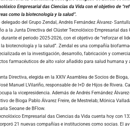
olóxico Empresarial das Ciencias da Vida con el objetivo de “ref
reas como la biotecnología y la salud”.
o delegado del Grupo Zendal, Andrés Fernández Álvarez- Santulla
ño a la Junta Directiva del Clúster Tecnolóxico Empresarial das 
 durante el periodo 2025-2026, con el objetivo de “reforzar el li
la biotecnología y la salud”. Zendal es una compañía biofarmac
cializada en la investigación, desarrollo, fabricación y comerci
ctos farmacéuticos de alto valor añadido para salud humana y 
nta Directiva, elegida en la XXIV Asamblea de Socios de Bioga, 
José Manuel LVilariño, responsable de I+D de Hijos de Rivera. 
ocupa la vicepresidencia. Además de Andrés Fernández Álvarez-
ctivo de Bioga Pablo Álvarez Freire, de Mestrelab; Mónica Vallad
María Seoane de BFlow.
Tecnolóxico Empresarial das Ciencias da Vida cuenta hoy con 13
orporó 21 nuevas compañías e instituciones como socias. El av