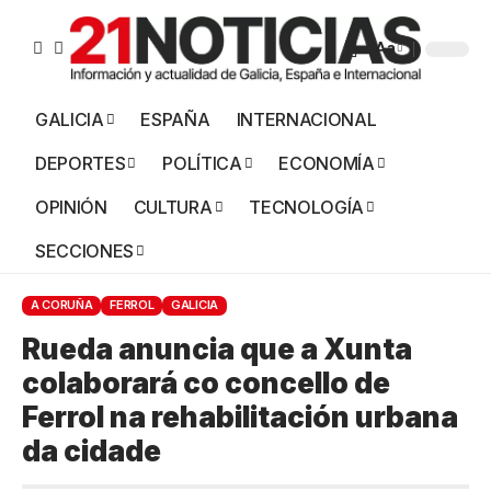
Aa
GALICIA
ESPAÑA
INTERNACIONAL
DEPORTES
POLÍTICA
ECONOMÍA
OPINIÓN
CULTURA
TECNOLOGÍA
SECCIONES
A CORUÑA
FERROL
GALICIA
Rueda anuncia que a Xunta
colaborará co concello de
Ferrol na rehabilitación urbana
da cidade