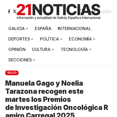
Aa
GALICIA
ESPAÑA
INTERNACIONAL
DEPORTES
POLÍTICA
ECONOMÍA
OPINIÓN
CULTURA
TECNOLOGÍA
SECCIONES
SALUD
Manuela Gago y Noelia
Tarazona recogen este
martes los Premios
de Investigación Oncológica R
amiro Carregal 2025