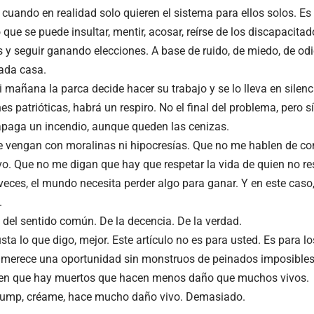
 cuando en realidad solo quieren el sistema para ellos solos. E
ue se puede insultar, mentir, acosar, reírse de los discapacitad
s y seguir ganando elecciones. A base de ruido, de miedo, de odi
cada casa.
si mañana la parca decide hacer su trabajo y se lo lleva en silenci
es patrióticas, habrá un respiro. No el final del problema, pero 
paga un incendio, aunque queden las cenizas.
 vengan con moralinas ni hipocresías. Que no me hablen de co
vo. Que no me digan que hay que respetar la vida de quien no re
eces, el mundo necesita perder algo para ganar. Y en este caso,
.
a del sentido común. De la decencia. De la verdad.
usta lo que digo, mejor. Este artículo no es para usted. Es para l
erece una oportunidad sin monstruos de peinados imposibles 
ben que hay muertos que hacen menos daño que muchos vivos.
rump, créame, hace mucho daño vivo. Demasiado.