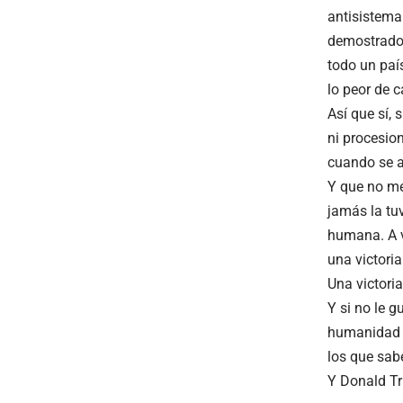
antisistema
demostrado q
todo un paí
lo peor de 
Así que sí, 
ni procesion
cuando se a
Y que no me
jamás la tu
humana. A v
una victoria
Una victori
Y si no le g
humanidad m
los que sa
Y Donald T