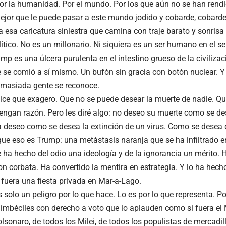
 Por la humanidad. Por el mundo. Por los que aún no se han rendi
ejor que le puede pasar a este mundo jodido y cobarde, cobarde
 esa caricatura siniestra que camina con traje barato y sonrisa 
ítico. No es un millonario. Ni siquiera es un ser humano en el s
mp es una úlcera purulenta en el intestino grueso de la civiliza
 se comió a sí mismo. Un bufón sin gracia con botón nuclear. Y 
emasiada gente se reconoce.
ice que exagero. Que no se puede desear la muerte de nadie. Qu
engan razón. Pero les diré algo: no deseo su muerte como se 
a deseo como se desea la extinción de un virus. Como se desea
que eso es Trump: una metástasis naranja que se ha infiltrado 
e ha hecho del odio una ideología y de la ignorancia un mérito. 
on corbata. Ha convertido la mentira en estrategia. Y lo ha hech
 fuera una fiesta privada en Mar-a-Lago.
solo un peligro por lo que hace. Lo es por lo que representa. Por
 imbéciles con derecho a voto que lo aplauden como si fuera el 
lsonaro, de todos los Milei, de todos los populistas de mercadil