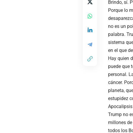
Brindo, sí.
Porque lo m
desaparezca
no es un pol
palabra. Tru
sistema que
en el que d
Hay quien d
puede que t
personal. L
cáncer. Por
planeta, qu
estupidez c
Apocalipsis
Trump no es 
millones de
todos los Bo