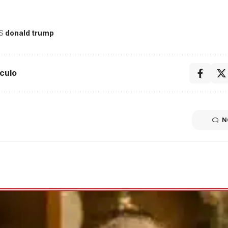
S
donald trump
culo
N