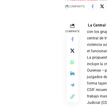
COMPARTE
La Central
con los gru
COMPARTE
central de 
violencia s
el funciona
La propuest
incluye la 
Ourense —pr
juzgados de
forma tajan
CSIF recuer
trabajo ina
Judicial (C