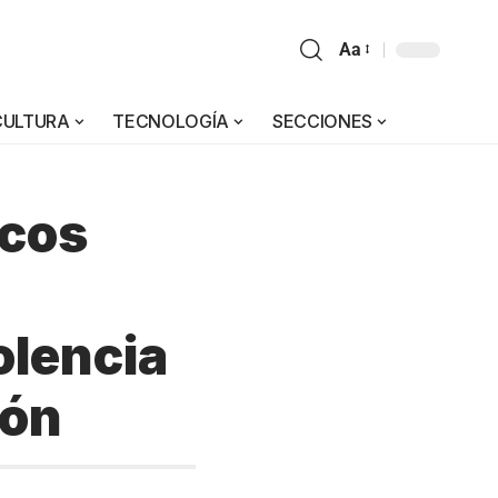
Aa
CULTURA
TECNOLOGÍA
SECCIONES
icos
olencia
ión