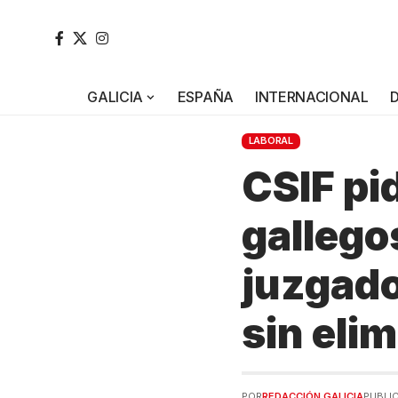
GALICIA
ESPAÑA
INTERNACIONAL
LABORAL
CSIF pid
gallego
juzgado
sin elim
POR
REDACCIÓN GALICIA
PUBLI