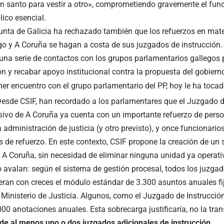
un santo para vestir a otro», comprometiendo gravemente el fu
lico esencial.
unta de Galicia ha rechazado también que los refuerzos en mater
go y A Coruña se hagan a costa de sus juzgados de instrucción. 
 una serie de contactos con los grupos parlamentarios gallegos 
n y recabar apoyo institucional contra la propuesta del gobierno
mer encuentro con el grupo parlamentario del PP, hoy le ha tocad
 Desde CSIF, han recordado a los parlamentares que el Juzgado d
sivo de A Coruña ya cuenta con un importante refuerzo de perso
a administración de justicia (y otro previsto), y once funcionario
s de refuerzo. En este contexto, CSIF propone la creación de u
n A Coruña, sin necesidad de eliminar ninguna unidad ya operati
o avalan: según el sistema de gestión procesal, todos los juzgad
ran con creces el módulo estándar de 3.300 asuntos anuales fij
 Ministerio de Justicia. Algunos, como el Juzgado de Instrucción 
00 anotaciones anuales. Esta sobrecarga justificaría, no la tra
de al menos uno o dos juzgados adicionales de instrucción
.