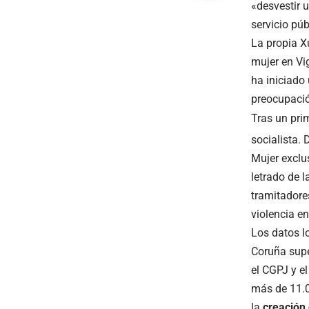
«desvestir 
servicio púb
La propia X
mujer en Vi
ha iniciado
preocupació
Tras un pri
socialista.
Mujer exclu
letrado de l
tramitadore
violencia e
Los datos l
Coruña supe
el CGPJ y el
más de 11.0
la
creación 