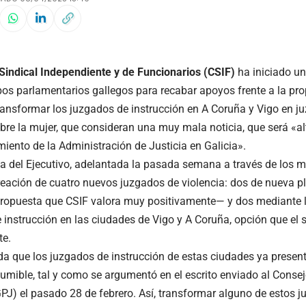
 Sindical Independiente y de Funcionarios (CSIF)
ha iniciado u
pos parlamentarios gallegos para recabar apoyos frente a la pr
transformar los juzgados de instrucción en A Coruña y Vigo en j
obre la mujer, que consideran una muy mala noticia, que será «al
miento de la Administración de Justicia en Galicia».
a del Ejecutivo, adelantada la pasada semana a través de los 
creación de cuatro nuevos juzgados de violencia: dos de nueva p
opuesta que CSIF valora muy positivamente— y dos mediante l
 instrucción en las ciudades de Vigo y A Coruña, opción que el 
te.
da que los juzgados de instrucción de estas ciudades ya prese
sumible, tal y como se argumentó en el escrito enviado al Conse
GPJ) el pasado 28 de febrero. Así, transformar alguno de estos 