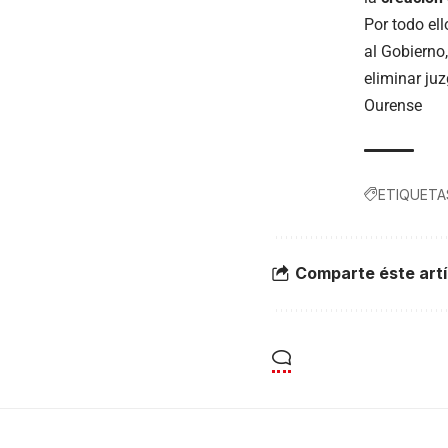
Por todo el
al Gobierno
eliminar ju
Ourense
ETIQUETA
Comparte éste artí