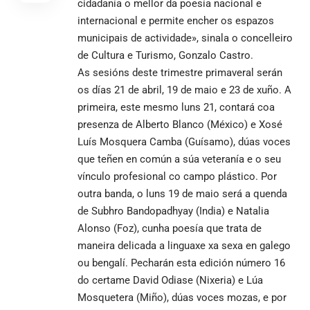
cidadanía o mellor da poesía nacional e
internacional e permite encher os espazos
municipais de actividade», sinala o concelleiro
de Cultura e Turismo, Gonzalo Castro.
As sesións deste trimestre primaveral serán
os días 21 de abril, 19 de maio e 23 de xuño. A
primeira, este mesmo luns 21, contará coa
presenza de Alberto Blanco (México) e Xosé
Luís Mosquera Camba (Guísamo), dúas voces
que teñen en común a súa veteranía e o seu
vínculo profesional co campo plástico. Por
outra banda, o luns 19 de maio será a quenda
de Subhro Bandopadhyay (India) e Natalia
Alonso (Foz), cunha poesía que trata de
maneira delicada a linguaxe xa sexa en galego
ou bengalí. Pecharán esta edición número 16
do certame David Odiase (Nixeria) e Lúa
Mosquetera (Miño), dúas voces mozas, e por