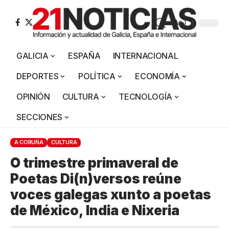
Aa
GALICIA
ESPAÑA
INTERNACIONAL
DEPORTES
POLÍTICA
ECONOMÍA
OPINIÓN
CULTURA
TECNOLOGÍA
SECCIONES
A CORUÑA
CULTURA
O trimestre primaveral de
Poetas Di(n)versos reúne
voces galegas xunto a poetas
de México, India e Nixeria