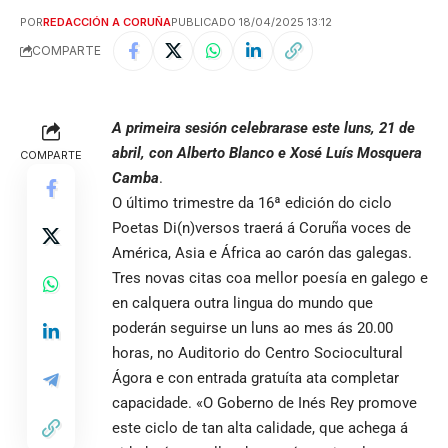
POR
REDACCIÓN A CORUÑA
PUBLICADO 18/04/2025 13:12
COMPARTE
A primeira sesión celebrarase este luns, 21 de
abril, con Alberto Blanco e Xosé Luís Mosquera
COMPARTE
Camba
.
O último trimestre da 16ª edición do ciclo
Poetas Di(n)versos traerá á Coruña voces de
América, Asia e África ao carón das galegas.
Tres novas citas coa mellor poesía en galego e
en calquera outra lingua do mundo que
poderán seguirse un luns ao mes ás 20.00
horas, no Auditorio do Centro Sociocultural
Ágora e con entrada gratuíta ata completar
capacidade. «O Goberno de Inés Rey promove
este ciclo de tan alta calidade, que achega á