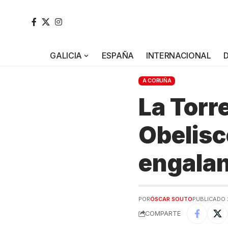
GALICIA
ESPAÑA
INTERNACIONAL
A CORUÑA
La Torr
Obelisc
engalan
POR
ÓSCAR SOUTO
PUBLICADO 
COMPARTE