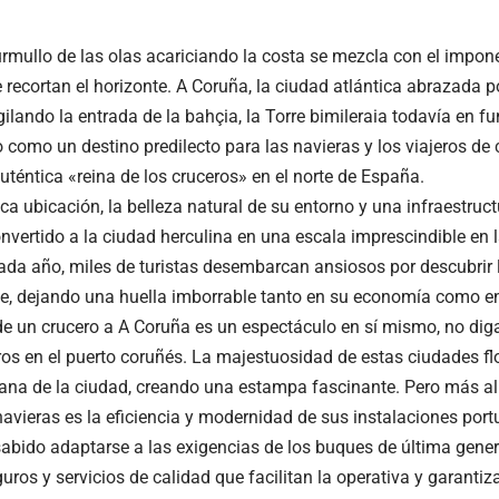
rmullo de las olas acariciando la costa se mezcla con el impone
 recortan el horizonte. A Coruña, la ciudad atlántica abrazada p
ilando la entrada de la bahçia, la Torre bimileraia todavía en f
 como un destino predilecto para las navieras y los viajeros de 
téntica «reina de los cruceros» en el norte de España.
ca ubicación, la belleza natural de su entorno y una infraestruc
onvertido a la ciudad herculina en una escala imprescindible en 
Cada año, miles de turistas desembarcan ansiosos por descubrir 
te, dejando una huella imborrable tanto en su economía como en 
de un crucero a A Coruña es un espectáculo en sí mismo, no di
ros en el puerto coruñés. La majestuosidad de estas ciudades fl
na de la ciudad, creando una estampa fascinante. Pero más all
navieras es la eficiencia y modernidad de sus instalaciones portu
abido adaptarse a las exigencias de los buques de última gener
uros y servicios de calidad que facilitan la operativa y garanti