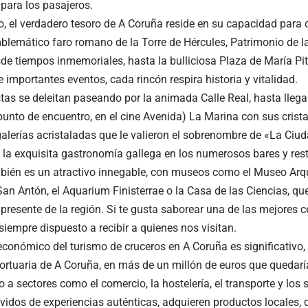
 para los pasajeros.
, el verdadero tesoro de A Coruña reside en su capacidad para ca
blemático faro romano de la Torre de Hércules, Patrimonio de l
sde tiempos inmemoriales, hasta la bulliciosa Plaza de María Pit
 importantes eventos, cada rincón respira historia y vitalidad.
tas se deleitan paseando por la animada Calle Real, hasta llegar 
punto de encuentro, en el cine Avenida) La Marina con sus crista
alerías acristaladas que le valieron el sobrenombre de «La Ciuda
la exquisita gastronomía gallega en los numerosos bares y rest
mbién es un atractivo innegable, con museos como el Museo Arqu
San Antón, el Aquarium Finisterrae o la Casa de las Ciencias, que
 presente de la región. Si te gusta saborear una de las mejores 
iempre dispuesto a recibir a quienes nos visitan.
económico del turismo de cruceros en A Coruña es significativo,
ortuaria de A Coruña, en más de un millón de euros que quedarí
 a sectores como el comercio, la hostelería, el transporte y los s
ávidos de experiencias auténticas, adquieren productos locales, d