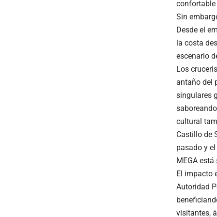
confortable
Sin embargo
Desde el em
la costa de
escenario de
Los cruceris
antaño del 
singulares g
saboreando 
cultural ta
Castillo de 
pasado y el
MEGA está s
El impacto 
Autoridad P
beneficiando
visitantes, 