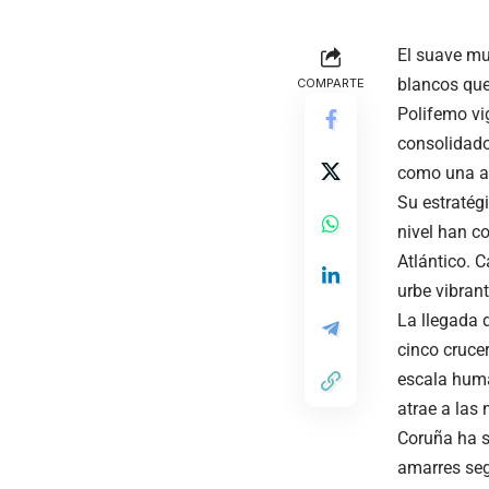
El suave mu
blancos que
COMPARTE
Polifemo vig
consolidado
como una au
Su estratégi
nivel han c
Atlántico. 
urbe vibran
La llegada 
cinco cruce
escala huma
atrae a las 
Coruña ha s
amarres seg