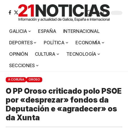
Aa
GALICIA
ESPAÑA
INTERNACIONAL
DEPORTES
POLÍTICA
ECONOMÍA
OPINIÓN
CULTURA
TECNOLOGÍA
SECCIONES
A CORUÑA
OROSO
O PP Oroso criticado polo PSOE
por «desprezar» fondos da
Deputación e «agradecer» os
da Xunta