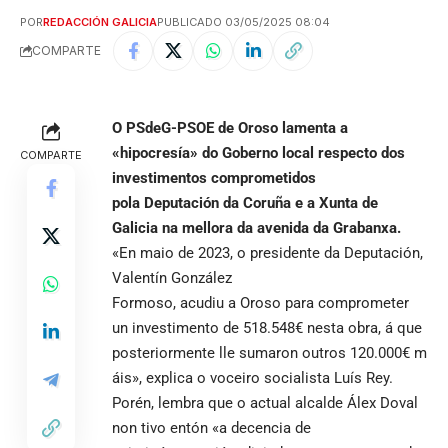
POR
REDACCIÓN GALICIA
PUBLICADO 03/05/2025 08:04
COMPARTE
O PSdeG-PSOE de Oroso lamenta a
«hipocresía» do Goberno local respecto dos
COMPARTE
investimentos comprometidos
pola Deputación da Coruña e a Xunta de
Galicia na mellora da avenida da Grabanxa.
«En maio de 2023, o presidente da Deputación,
Valentín González
Formoso, acudiu a Oroso para comprometer
un investimento de 518.548€ nesta obra, á que
posteriormente lle sumaron outros 120.000€ m
áis», explica o voceiro socialista Luís Rey.
Porén, lembra que o actual alcalde Álex Doval
non tivo entón «a decencia de