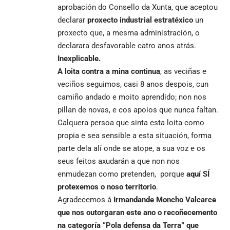
aprobación do Consello da Xunta, que aceptou
declarar
proxecto industrial estratéxico
un
proxecto que, a mesma administración, o
declarara desfavorable catro anos atrás.
Inexplicable.
A loita contra a mina continua
, as veciñas e
veciños seguimos, casi 8 anos despois, cun
camiño andado e moito aprendido; non nos
pillan de novas, e cos apoios que nunca faltan.
Calquera persoa que sinta esta loita como
propia e sea sensible a esta situación, forma
parte dela alí onde se atope, a sua voz e os
seus feitos axudarán a que non nos
enmudezan como pretenden, porque
aquí SÍ
protexemos o noso territorio
.
Agradecemos á
Irmandande Moncho Valcarce
que nos outorgaran este ano o recoñecemento
na categoría “Pola defensa da Terra” que