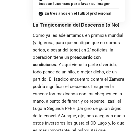
buscan lucenses para lavar su imagen
En tres años en el futbol profesional
La Tragicomedia del Descenso (o No)
Como ya les adelantamos en primicia mundial
(y rigurosa, para que no digan que no somos
serios, a pesar del tono) en 21noticias, la
operación tiene un
preacuerdo con
condiciones
. Y aquí viene la parte divertida,
todo pende de un hilo, o mejor dicho, de un
partido. El fatídico encuentro contra el
Zamora
podría significar el descenso. Imaginen la
escena: los mexicanos con los cheques en la
mano, a punto de firmar, y de repente, ¡zas!, el
Lugo a Segunda RFEF. ¡Un giro de guion digno
de telenovela! Aunque, ojo, nos aseguran que a
estos inversores les gusta el CD Lugo y, lo que
es más importante, ¡el pulpo! Así que,