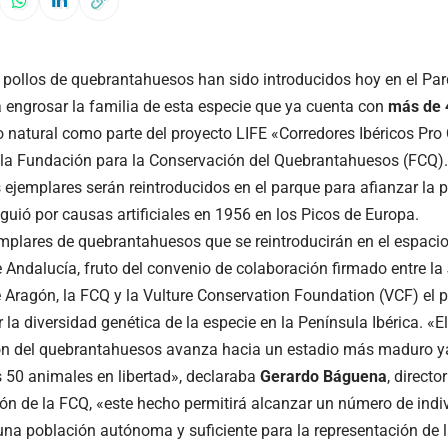
pollos de quebrantahuesos han sido introducidos hoy en el Par
 engrosar la familia de esta especie que ya cuenta con
más de 
o natural como parte del proyecto LIFE «Corredores Ibéricos Pr
 la Fundación para la Conservación del Quebrantahuesos (FCQ). 
s ejemplares serán reintroducidos en el parque para afianzar la 
guió por causas artificiales en 1956 en los Picos de Europa.
mplares de quebrantahuesos que se reintroducirán en el espaci
 Andalucía, fruto del convenio de colaboración firmado entre la
 Aragón, la FCQ y la Vulture Conservation Foundation (VCF) el 
 la diversidad genética de la especie en la Península Ibérica. «E
ón del quebrantahuesos avanza hacia un estadio más maduro 
s 50 animales en libertad», declaraba
Gerardo Báguena
, directo
ión de la FCQ, «este hecho permitirá alcanzar un número de indi
una población autónoma y suficiente para la representación de l