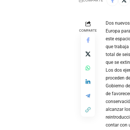
COMPARTE
Dos nuevos 
Europa para
COMPARTE
este espaci
que trabaja
total de sei
que se extin
Los dos eje
proceden de
Gobierno de
de favorecer
conservaci
alcanzar lo
reintroducc
contar con 