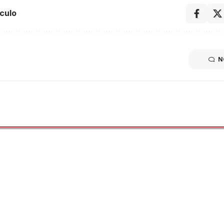
culo
N