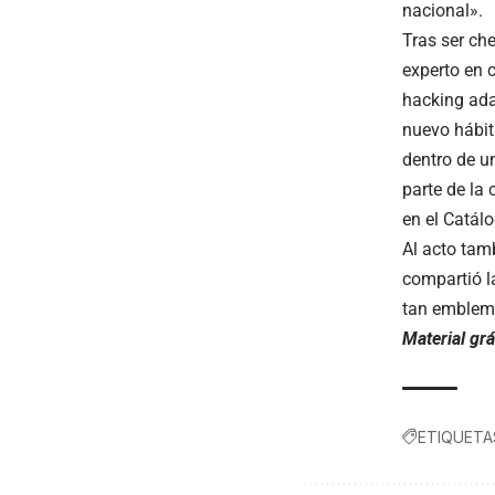
nacional».
Tras ser ch
experto en 
hacking ada
nuevo hábit
dentro de u
parte de la
en el Catá
Al acto tam
compartió l
tan emblem
Material gr
ETIQUETA