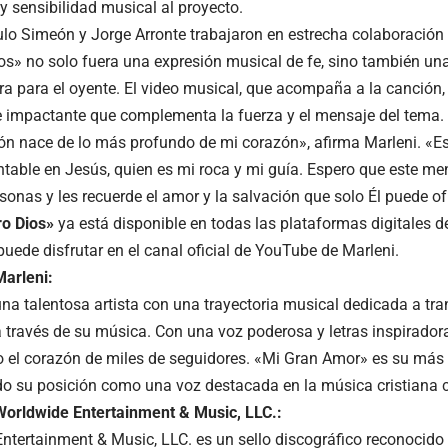
y sensibilidad musical al proyecto.
ulo Simeón y Jorge Arronte trabajaron en estrecha colaboración
os» no solo fuera una expresión musical de fe, sino también una 
 para el oyente. El video musical, que acompaña a la canción,
 impactante que complementa la fuerza y el mensaje del tema.
ón nace de lo más profundo de mi corazón», afirma Marleni. «E
ntable en Jesús, quien es mi roca y mi guía. Espero que este me
onas y les recuerde el amor y la salvación que solo Él puede of
ro Dios»
ya está disponible en todas las plataformas digitales d
uede disfrutar en el canal oficial de YouTube de Marleni.
arleni:
una talentosa artista con una trayectoria musical dedicada a tra
 través de su música. Con una voz poderosa y letras inspirador
 el corazón de miles de seguidores. «Mi Gran Amor» es su más 
o su posición como una voz destacada en la música cristiana
orldwide Entertainment & Music, LLC.:
ntertainment & Music, LLC. es un sello discográfico reconocid