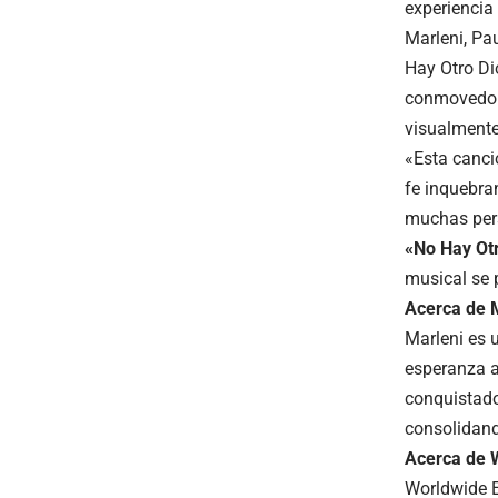
experiencia 
Marleni, Pa
Hay Otro Di
conmovedora
visualmente
«Esta canci
fe inquebra
muchas pers
«No Hay Ot
musical se p
Acerca de M
Marleni es 
esperanza a
conquistado
consolidand
Acerca de W
Worldwide E