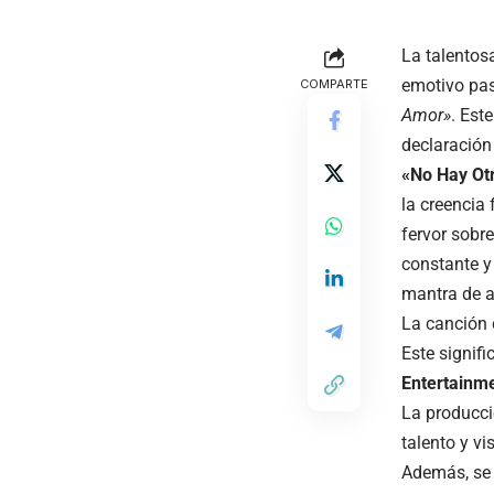
La talentos
emotivo pas
COMPARTE
Amor»
. Est
declaración
«No Hay Ot
la creencia
fervor sobr
constante y 
mantra de a
La canción 
Este signifi
Entertainm
La producci
talento y v
Además, se 