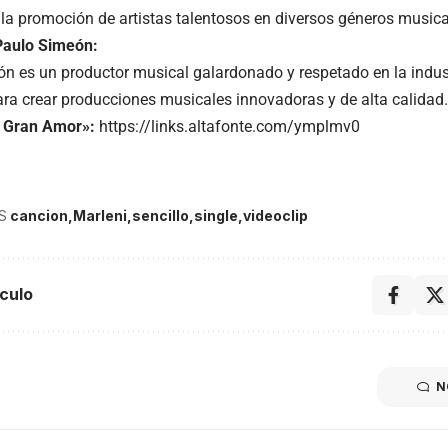
y la promoción de artistas talentosos en diversos géneros musica
Paulo Simeón:
n es un productor musical galardonado y respetado en la indust
ara crear producciones musicales innovadoras y de alta calidad.
 Gran Amor»:
https://links.altafonte.com/ymplmv0
S
cancion
Marleni
sencillo
single
videoclip
culo
N