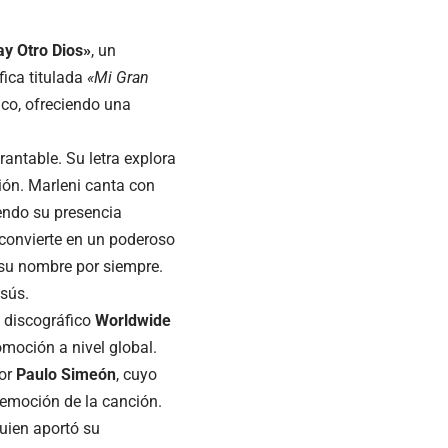
y Otro Dios»
, un
ica titulada
«Mi Gran
ico, ofreciendo una
antable. Su letra explora
ión. Marleni canta con
iendo su presencia
e convierte en un poderoso
 su nombre por siempre.
sús.
o discográfico
Worldwide
omoción a nivel global.
tor
Paulo Simeón
, cuyo
 emoción de la canción.
quien aportó su