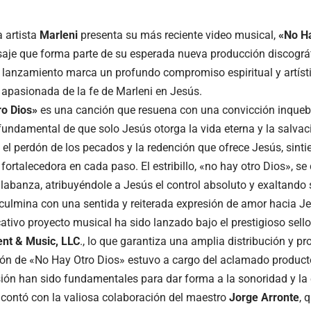
a artista
Marleni
presenta su más reciente video musical,
«No Ha
aje que forma parte de su esperada nueva producción discográf
e lanzamiento marca un profundo compromiso espiritual y artíst
 apasionada de la fe de Marleni en Jesús.
ro Dios»
es una canción que resuena con una convicción inquebr
 fundamental de que solo Jesús otorga la vida eterna y la salvac
e el perdón de los pecados y la redención que ofrece Jesús, sint
fortalecedora en cada paso. El estribillo, «no hay otro Dios», s
labanza, atribuyéndole a Jesús el control absoluto y exaltando
culmina con una sentida y reiterada expresión de amor hacia Je
cativo proyecto musical ha sido lanzado bajo el prestigioso sell
ent & Music, LLC
., lo que garantiza una amplia distribución y pr
ón de «No Hay Otro Dios» estuvo a cargo del aclamado produc
isión han sido fundamentales para dar forma a la sonoridad y la
contó con la valiosa colaboración del maestro
Jorge Arronte
, 