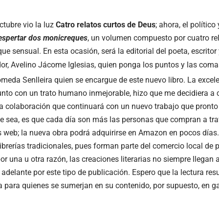
ctubre vio la luz
Catro relatos curtos de Deus
; ahora, el político
espertar dos monicreques
, un volumen compuesto por cuatro r
que sensual. En esta ocasión, será la editorial del poeta, escrit
dor, Avelino Jácome Iglesias, quien ponga los puntos y las comas
meda Senlleira quien se encargue de este nuevo libro. La excele
junto con un trato humano inmejorable, hizo que me decidiera a c
na colaboración que continuará con un nuevo trabajo que pronto v
que sea, es que cada día son más las personas que compran a tra
 web; la nueva obra podrá adquirirse en Amazon en pocos días. 
ibrerías tradicionales, pues forman parte del comercio local de 
or una u otra razón, las creaciones literarias no siempre llegan 
adelante por este tipo de publicación. Espero que la lectura res
ia para quienes se sumerjan en su contenido, por supuesto, en ga