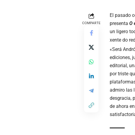
El pasado o
presenta
O 
COMPARTE
un ligero to
xente do re
«Será Andró
ediciones, 
editorial, u
por triste 
plataformas
admiro las l
desgracia, p
de ahora en 
satisfactor