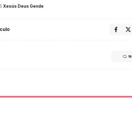
S
Xesús Deus Gende
culo
N