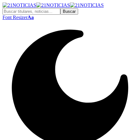
Font Resizer
Aa