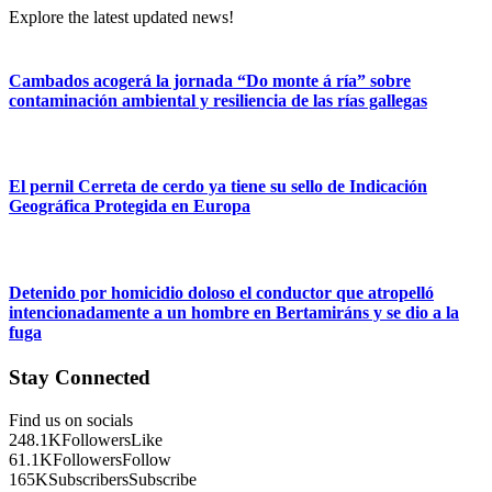
Explore the latest updated news!
Cambados acogerá la jornada “Do monte á ría” sobre
contaminación ambiental y resiliencia de las rías gallegas
El pernil Cerreta de cerdo ya tiene su sello de Indicación
Geográfica Protegida en Europa
Detenido por homicidio doloso el conductor que atropelló
intencionadamente a un hombre en Bertamiráns y se dio a la
fuga
Stay Connected
Find us on socials
248.1K
Followers
Like
61.1K
Followers
Follow
165K
Subscribers
Subscribe