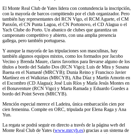
El Monte Real Club de Yates lidera con contundencia la inscripción,
con la mayoría de barcos compitiendo por el club organizador. Pero
también hay representantes del RCN Vigo, el RCM Aguete, el CM
Panxón, el CN Punta Lagoa, el CN Portonovo, el CD Alagua o el
Yach Clube do Porto. Un abanico de clubes que garantiza un
campeonato competitivo y abierto, con una amplia presencia
gallega, pero también portuguesa.
Y aunque la mayoría de las tripulaciones son masculinas, hay
también algunos equipos mixtos, como los formados por Jacobo
Vecino y Brenda Maure, claros favoritos para llevarse alguno de los
títulos a bordo del Salaño Dos (RCN Vigo); Luis de Mira y Susana
Baena en el Namasté (MRCYB); Dunia Reino y Francisco Javier
Martínez en el Walkirias (MRCYB), Alba Díaz y Martín Amorin en
el Escombro (CD Alagua); José Luis Ríos y María Jesús Montes en
el Bonaventure (RCN Vigo) y Marta Ramada y Eduardo Guedes a
bordo del Point Seven (MRCYB).
Mención especial merece el Ladeira, única embarcación cien por
cien femenina. Compite en ORC, tripulada por Elena Raga y Ana
Yun.
La regata se podrá seguir en directo a través de la página web del
Monte Real Club de Yates (
www.mrcyb.es
) gracias a un sistema de