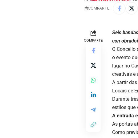
COMPARTE
Seis bandas
con obradoi
COMPARTE
O Concello 
o evento qu
lugar no Ca
creativas e
A partir da
Locais de E
Durante tre
estilos que
A entrada é
As portas a
Como previa