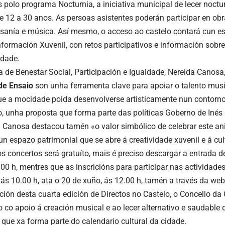
 polo programa Nocturnia, a iniciativa municipal de lecer noct
 12 a 30 anos. As persoas asistentes poderán participar en ob
tesanía e música. Así mesmo, o acceso ao castelo contará cun 
nformación Xuvenil, con retos participativos e información sobr
idade.
ra de Benestar Social, Participación e Igualdade, Nereida Canosa
de Ensaio
son unha ferramenta clave para apoiar o talento mus
ue a mocidade poida desenvolverse artisticamente nun contorno
o, unha proposta que forma parte das políticas Goberno de Inés
 Canosa destacou tamén «o valor simbólico de celebrar este ani
un espazo patrimonial que se abre á creatividade xuvenil e á cul
s concertos será gratuíto, mais é preciso descargar a entrada d
.00 h, mentres que as inscricións para participar nas actividade
 ás 10.00 h, ata o 20 de xuño, ás 12.00 h, tamén a través da web
ción desta cuarta edición de Directos no Castelo, o Concello da
co apoio á creación musical e ao lecer alternativo e saudable 
 que xa forma parte do calendario cultural da cidade.