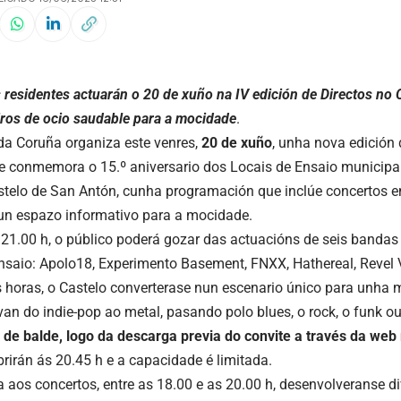
 residentes actuarán o 20 de xuño na IV edición de Directos no
ros de ocio saudable para a mocidade
.
da Coruña organiza este venres,
20 de xuño
, unha nova edición
e conmemora o 15.º aniversario dos Locais de Ensaio municipais
stelo de San Antón, cunha programación que inclúe concertos en
 un espazo informativo para a mocidade.
s 21.00 h, o público poderá gozar das actuacións de seis banda
nsaio: Apolo18, Experimento Basement, FNXX, Hathereal, Revel 
s horas, o Castelo converterase nun escenario único para unha m
 van do indie-pop ao metal, pasando polo blues, o rock, o funk o
 de balde, logo da descarga previa do convite a través da web
brirán ás 20.45 h e a capacidade é limitada.
 aos concertos, entre as 18.00 e as 20.00 h, desenvolveranse d