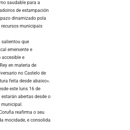
urno saudable para a
radoiros de estampación
espazo dinamizado pola
e recursos municipais
, salientou que
ical emerxente e
 accesible e
 Rey en materia de
versario no Castelo de
tura feita desde abaixo».
esde este luns 16 de
s estarán abertas desde o
 municipal.
 Coruña reafirma o seu
da mocidade, e consolida