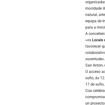
organizadas
mocidade de
natural, ar
equipa de I
para a moc
A concellei
«os
Locais 
favorecer q
colaborativ
xuventude».
San Antón, 
O acceso ao
xuño, ás 12
17 de xuño,
Coa celebra
compromiso 
un proxecto