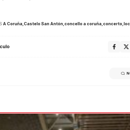
S
A Coruña
Castelo San Antón
concello a coruña
concerto
lo
culo
N