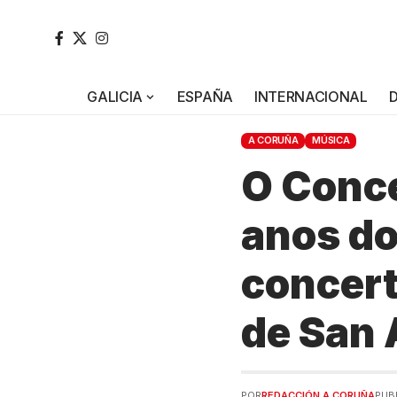
GALICIA
ESPAÑA
INTERNACIONAL
A CORUÑA
MÚSICA
O Conce
anos do
concert
de San
POR
REDACCIÓN A CORUÑA
PUBL