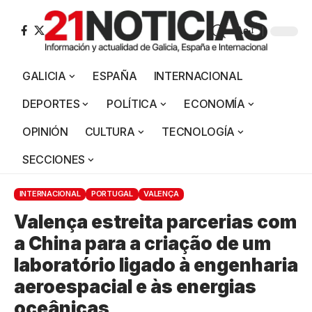
Aa
GALICIA
ESPAÑA
INTERNACIONAL
DEPORTES
POLÍTICA
ECONOMÍA
OPINIÓN
CULTURA
TECNOLOGÍA
SECCIONES
INTERNACIONAL
PORTUGAL
VALENÇA
Valença estreita parcerias com
a China para a criação de um
laboratório ligado à engenharia
aeroespacial e às energias
oceânicas