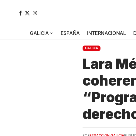
GALICIA
ESPAÑA
INTERNACIONAL
GALICIA
Lara Mé
coheren
“Progr
derecho
POR
REDACCIÓN GALICIA
PUBLIC