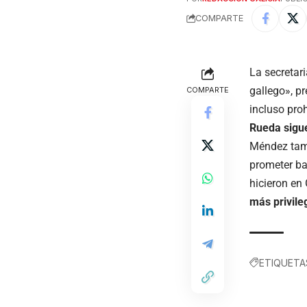
COMPARTE
La secretar
gallego», pr
COMPARTE
incluso pro
Rueda sigue
Méndez tamb
prometer ba
hicieron en
más privile
ETIQUETA