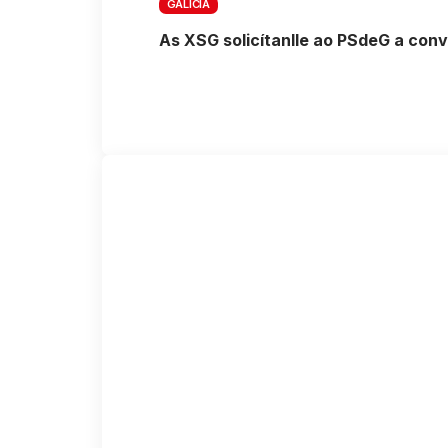
GALICIA
As XSG solicítanlle ao PSdeG a con