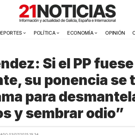
DEPORTES
POLÍTICA
ECONOMÍA
OPINIÓN
ndez: Si el PP fuese
te, su ponencia se t
ama para desmantel
s y sembrar odio”
ADO 03/07/2025 19:34