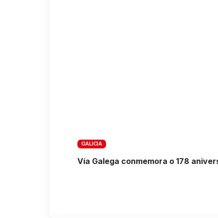
GALICIA
Vía Galega conmemora o 178 anivers