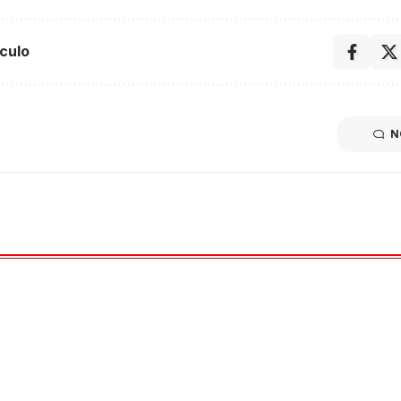
culo
N