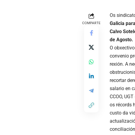
Os sindicat
Galicia par
COMPARTE
Calvo Sotel
de Agosto.
O obxectivo
convenio pro
rexión. A ne
obstrucioni
recortar de
salario en 
CCOO, UGT e
os récords 
custo da vi
actualizaci
conciliación