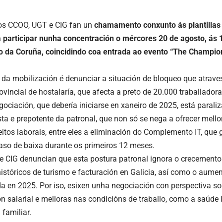
os CCOO, UGT e CIG fan un
chamamento conxunto ás plantillas 
a participar nunha concentración o mércores 20 de agosto, ás 
o da Coruña, coincidindo coa entrada ao evento “The Champio
 da mobilización é denunciar a situación de bloqueo que atrave
vincial de hostalaría, que afecta a preto de 20.000 traballadora
gociación, que debería iniciarse en xaneiro de 2025, está parali
sta e prepotente da patronal, que non só se nega a ofrecer mell
reitos laborais, entre eles a eliminación do Complemento IT, que
caso de baixa durante os primeiros 12 meses.
 CIG denuncian que esta postura patronal ignora o crecemento 
históricos de turismo e facturación en Galicia, así como o aum
da en 2025. Por iso, esixen unha negociación con perspectiva so
ón salarial e melloras nas condicións de traballo, como a saúde 
 familiar.