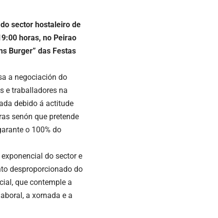
do sector hostaleiro de
19:00 horas, no Peirao
ns Burger” das Festas
sa a negociación do
s e traballadores na
zada debido á actitude
oras senón que pretende
 garante o 100% do
exponencial do sector e
ento desproporcionado do
cial, que contemple a
laboral, a xornada e a