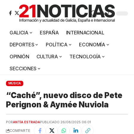
Aa
GALICIA
ESPAÑA
INTERNACIONAL
DEPORTES
POLÍTICA
ECONOMÍA
OPINIÓN
CULTURA
TECNOLOGÍA
SECCIONES
MÚSICA
“Caché”, nuevo disco de Pete
Perignon & Aymée Nuviola
POR
ANTÍA ESTRADA
PUBLICADO 26/08/2025 06:01
COMPARTE