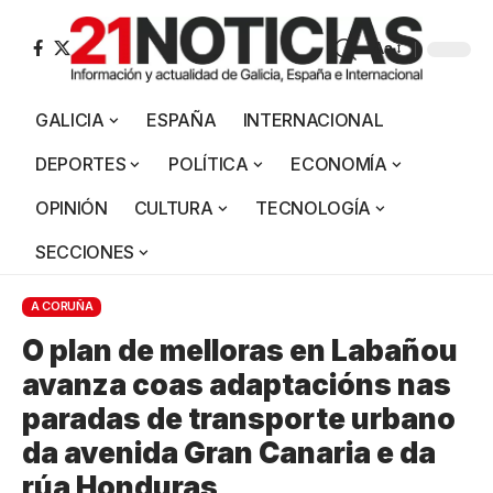
Aa
GALICIA
ESPAÑA
INTERNACIONAL
DEPORTES
POLÍTICA
ECONOMÍA
OPINIÓN
CULTURA
TECNOLOGÍA
SECCIONES
A CORUÑA
O plan de melloras en Labañou
avanza coas adaptacións nas
paradas de transporte urbano
da avenida Gran Canaria e da
rúa Honduras