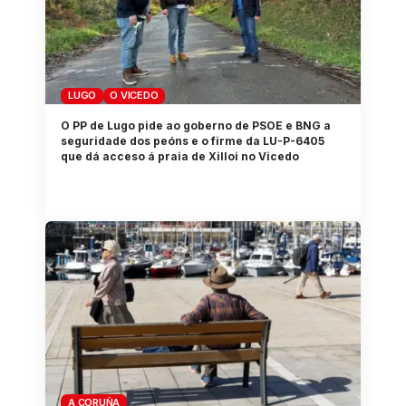
LUGO
O VICEDO
O PP de Lugo pide ao goberno de PSOE e BNG a
seguridade dos peóns e o firme da LU-P-6405
que dá acceso á praia de Xilloi no Vicedo
A CORUÑA