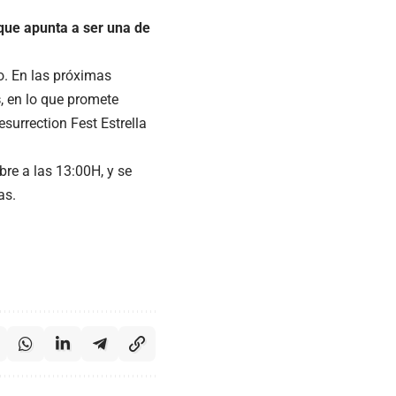
que apunta a ser una de
o. En las próximas
s
, en lo que promete
esurrection Fest Estrella
re a las 13:00H, y se
as.