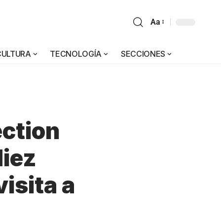
Aa
CULTURA
TECNOLOGÍA
SECCIONES
ection
diez
isita a