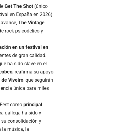
 de
Get The Shot
(único
tival en España en 2026)
r avance,
The Vintage
e rock psicodélico y
ación en un festival en
entes de gran calidad.
ue ha sido clave en el
acobeo
, reafirma su apoyo
 de Viveiro
, que seguirán
iencia única para miles
 Fest como
principal
ca gallega ha sido y
 su consolidación y
 la música, la