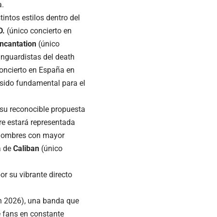
a.
intos estilos dentro del
D.
(único concierto en
Incantation
(único
nguardistas del death
oncierto en España en
 sido fundamental para el
 su reconocible propuesta
re estará representada
 nombres con mayor
a de
Caliban
(único
r su vibrante directo
n 2026), una banda que
e fans en constante