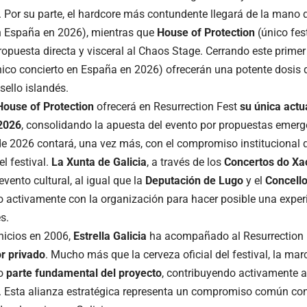
. Por su parte, el hardcore más contundente llegará de la mano
n España en 2026), mientras que
House of Protection
(único fes
propuesta directa y visceral al Chaos Stage. Cerrando este prime
ico concierto en España en 2026) ofrecerán una potente dosis d
sello islandés.
House of Protection
ofrecerá en Resurrection Fest
su única actu
2026
, consolidando la apuesta del evento por propuestas emerg
de 2026 contará, una vez más, con el compromiso institucional q
el festival.
La Xunta de Galicia
, a través de los
Concertos do X
evento cultural, al igual que la
Deputación de Lugo
y el
Concello
 activamente con la organización para hacer posible una exper
s.
nicios en 2006,
Estrella Galicia
ha acompañado al Resurrection
r privado
. Mucho más que la cerveza oficial del festival, la mar
do
parte fundamental del proyecto
, contribuyendo activamente a
. Esta alianza estratégica representa un compromiso común con