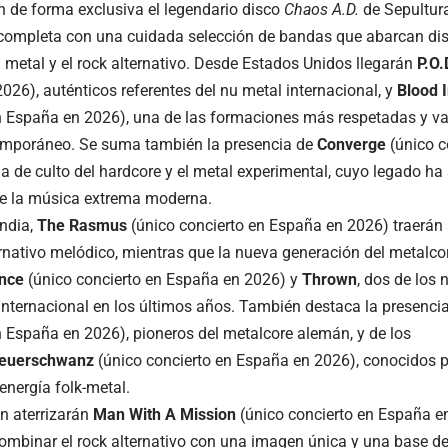
án de forma exclusiva el legendario disco
Chaos A.D.
de Sepultur
e completa con una cuidada selección de bandas que abarcan dist
l metal y el rock alternativo. Desde Estados Unidos llegarán
P.O.
026), auténticos referentes del nu metal internacional, y
Blood 
n España en 2026), una de las formaciones más respetadas y va
emporáneo. Se suma también la presencia de
Converge
(único c
a de culto del hardcore y el metal experimental, cuyo legado ha
de la música extrema moderna.
ndia,
The Rasmus
(único concierto en España en 2026) traerán
ernativo melódico, mientras que la nueva generación del metalco
nce
(único concierto en España en 2026) y
Thrown
, dos de los
internacional en los últimos años. También destaca la presenci
n España en 2026), pioneros del metalcore alemán, y de los
euerschwanz
(único concierto en España en 2026), conocidos po
energía folk-metal.
n aterrizarán
Man With A Mission
(único concierto en España e
ombinar el rock alternativo con una imagen única y una base d