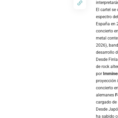
interpretar
El cartel s
espectro de
España en 2
concierto e
metal cont
2026), band
desarrollo 
Desde Finla
de rock alt
por
Immine
proyección 
concierto e
alemanes
F
cargado de 
Desde Japó
ha sabido c