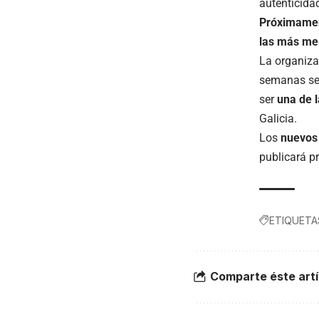
autenticidad
Próximament
las más mem
La organiza
semanas se
ser
una de 
Galicia.
Los
nuevos
publicará p
ETIQUETA
Comparte éste artí