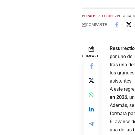
POR
ALBERTO LÓPEZ
PUBLICADO
COMPARTE
Resurrection
por uno de 
COMPARTE
tras una dé
los grandes
asistentes.
A este regr
en 2026
, u
Además, se 
formará part
El avance d
una de las 