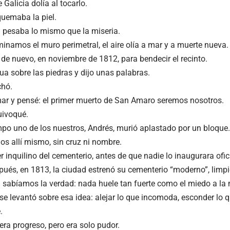
e Galicia dolía al tocarlo.
quemaba la piel.
 pesaba lo mismo que la miseria.
inamos el muro perimetral, el aire olía a mar y a muerte nueva.
 de nuevo, en noviembre de 1812, para bendecir el recinto.
a sobre las piedras y dijo unas palabras.
chó.
mar y pensé: el primer muerto de San Amaro seremos nosotros.
uivoqué.
mpo uno de los nuestros, Andrés, murió aplastado por un bloque.
os allí mismo, sin cruz ni nombre.
r inquilino del cementerio, antes de que nadie lo inaugurara ofi
ués, en 1813, la ciudad estrenó su cementerio “moderno”, limpio
 sabíamos la verdad: nada huele tan fuerte como el miedo a la 
e levantó sobre esa idea: alejar lo que incomoda, esconder lo qu
.
era progreso, pero era solo pudor.