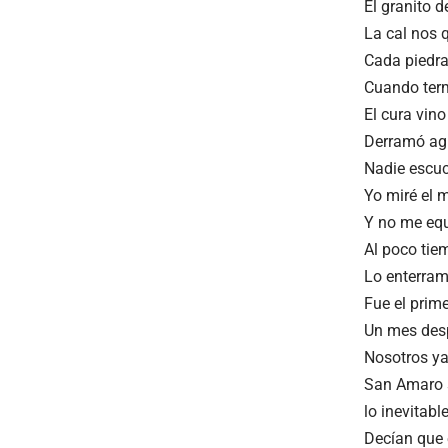
El granito d
La cal nos 
Cada piedra
Cuando term
El cura vino
Derramó agu
Nadie escu
Yo miré el 
Y no me eq
Al poco tie
Lo enterram
Fue el prime
Un mes desp
Nosotros ya
San Amaro s
lo inevitable
Decían que 