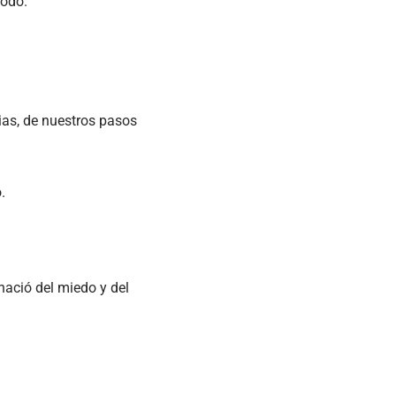
todo.
ias, de nuestros pasos
.
nació del miedo y del