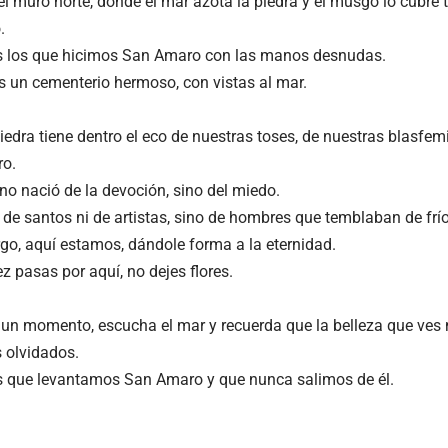
el muro norte, donde el mar azota la piedra y el musgo lo cubre 
.
s los que hicimos San Amaro con las manos desnudas.
s un cementerio hermoso, con vistas al mar.
iedra tiene dentro el eco de nuestras toses, de nuestras blasfem
ro.
o nació de la devoción, sino del miedo.
 de santos ni de artistas, sino de hombres que temblaban de frío
go, aquí estamos, dándole forma a la eternidad.
z pasas por aquí, no dejes flores.
 un momento, escucha el mar y recuerda que la belleza que ves 
s olvidados.
 que levantamos San Amaro y que nunca salimos de él.