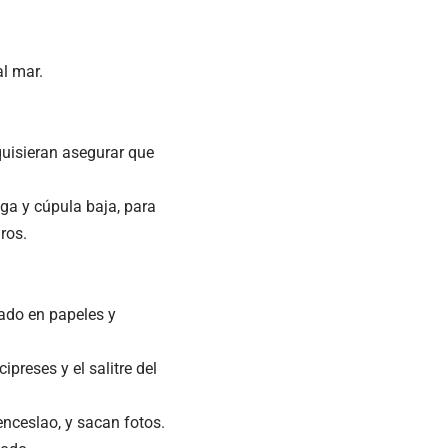
al mar.
quisieran asegurar que
ega y cúpula baja, para
ros.
ado en papeles y
ipreses y el salitre del
enceslao, y sacan fotos.