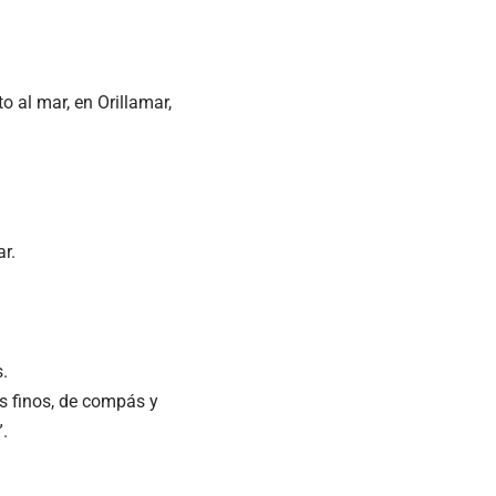
o al mar, en Orillamar,
r.
.
s finos, de compás y
”.