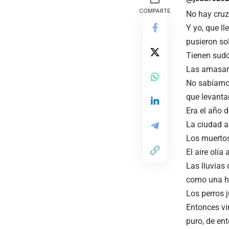
COMPARTE
No hay cruz
Y yo, que l
pusieron so
Tienen sudor
Las amasamo
No sabíamos
que levant
Era el año 
La ciudad a
Los muertos 
El aire olía
Las lluvias 
como una her
Los perros j
Entonces vin
puro, de ent