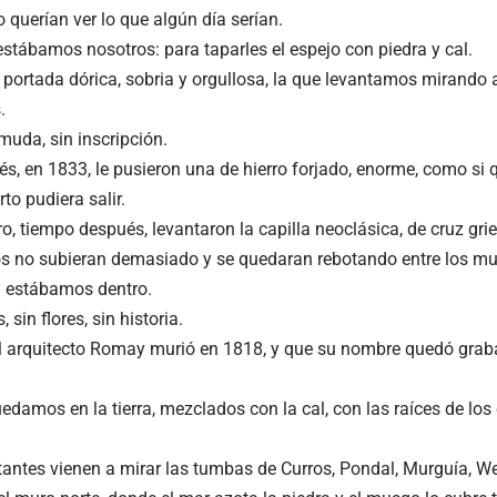
 querían ver lo que algún día serían.
estábamos nosotros: para taparles el espejo con piedra y cal.
 portada dórica, sobria y orgullosa, la que levantamos mirando 
.
muda, sin inscripción.
s, en 1833, le pusieron una de hierro forjado, enorme, como si 
to pudiera salir.
ro, tiempo después, levantaron la capilla neoclásica, de cruz gri
os no subieran demasiado y se quedaran rebotando entre los mu
 estábamos dentro.
 sin flores, sin historia.
l arquitecto Romay murió en 1818, y que su nombre quedó grab
damos en la tierra, mezclados con la cal, con las raíces de los c
itantes vienen a mirar las tumbas de Curros, Pondal, Murguía, W