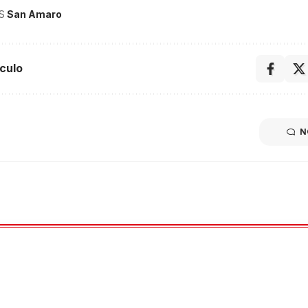
S
San Amaro
culo
N