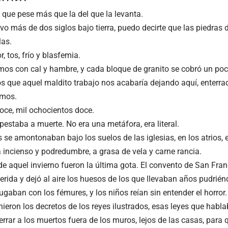
 que pese más que la del que la levanta.
levo más de dos siglos bajo tierra, puedo decirte que las piedra
las.
, tos, frío y blasfemia.
s con cal y hambre, y cada bloque de granito se cobró un poco
 que aquel maldito trabajo nos acabaría dejando aquí, enterra
amos.
doce, mil ochocientos doce.
pestaba a muerte. No era una metáfora, era literal.
se amontonaban bajo los suelos de las iglesias, en los atrios, e
 a incienso y podredumbre, a grasa de vela y carne rancia.
de aquel invierno fueron la última gota. El convento de San Franc
ida y dejó al aire los huesos de los que llevaban años pudriéndo
ugaban con los fémures, y los niños reían sin entender el horror.
ieron los decretos de los reyes ilustrados, esas leyes que habla
errar a los muertos fuera de los muros, lejos de las casas, para 