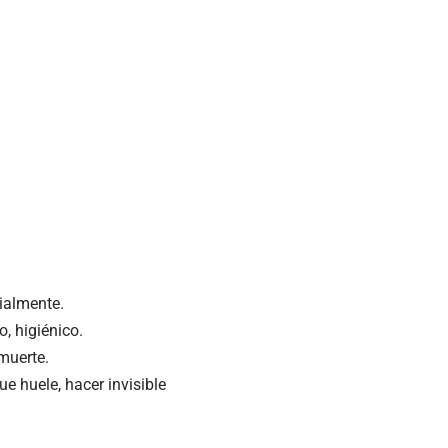
cialmente.
, higiénico.
muerte.
e huele, hacer invisible