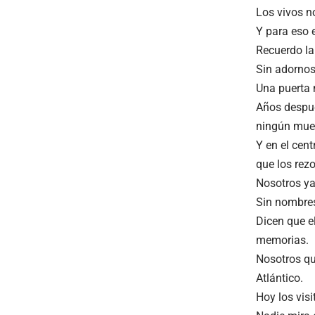
Los vivos no
Y para eso 
Recuerdo la
Sin adornos
Una puerta 
Años despué
ningún muer
Y en el cent
que los rez
Nosotros ya
Sin nombres,
Dicen que e
memorias.
Nosotros que
Atlántico.
Hoy los vis