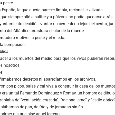
u peste.
 España, la que quería parecer limpia, racional, civilizada.
que siempre olió a salitre y a pólvora, no podía quedarse atrás.
yuntamiento decidió levantar un cementerio lejos del centro, junt
nto del Atlántico arrastrara el olor de la muerte.
erdadero motivo: la peste y el miedo.
o la compasión.
blica.
acar a los muertos del medio para que los vivos pudieran respira
s nosotros.
s.
firmábamos decretos ni aparecíamos en los archivos.
n con picos, palas y cal viva a construir la casa de los muertos
to era un tal Fernando Domínguez y Romay, un hombre de dibujo
hablaba de “ventilación cruzada”, “racionalismo” y “estilo dórico
blábamos de pan, de frío y de jornadas sin fin.
primer día que pisé aquel terreno.