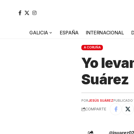
GALICIA
ESPAÑA
INTERNACIONAL
A CORUÑA
Yo leva
Suárez
POR
JESÚS SUÁREZ
PUBLICADO 1
COMPARTE
@jsuarez0