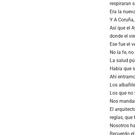
respiraran s
Era la nueva
Y A Coruña, 
Así que el A
donde el vie
Ese fue el v
No la fe, n
La salud pú
Había que s
Ahí entramo
Los albañile
Los que no 
Nos mandaro
El arquitec
reglas, que 
Nosotros ha
Recuerdo el 