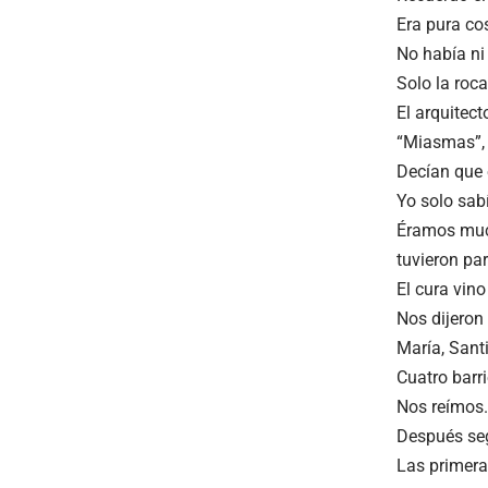
Era pura cos
No había ni
Solo la roc
El arquitect
“Miasmas”, 
Decían que e
Yo solo sab
Éramos much
tuvieron par
El cura vino
Nos dijeron
María, Sant
Cuatro barr
Nos reímos.
Después se
Las primera