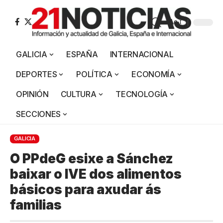
Aa
GALICIA
ESPAÑA
INTERNACIONAL
DEPORTES
POLÍTICA
ECONOMÍA
OPINIÓN
CULTURA
TECNOLOGÍA
SECCIONES
GALICIA
O PPdeG esixe a Sánchez
baixar o IVE dos alimentos
básicos para axudar ás
familias