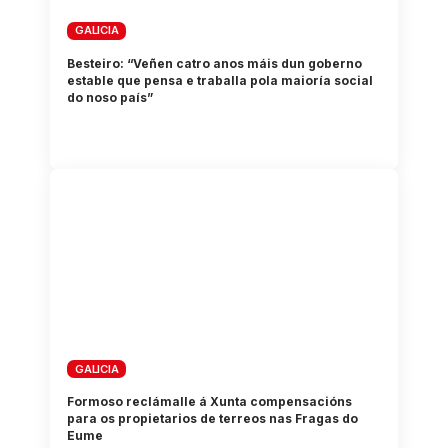
GALICIA
Besteiro: “Veñen catro anos máis dun goberno
estable que pensa e traballa pola maioría social
do noso país”
GALICIA
Formoso reclámalle á Xunta compensacións
para os propietarios de terreos nas Fragas do
Eume