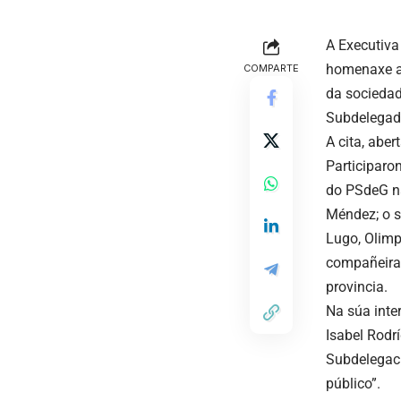
A Executiva
homenaxe a 
COMPARTE
da sociedad
Subdelegad
A cita, aber
Participaron
do PSdeG na
Méndez; o s
Lugo, Olimp
compañeiras
provincia.
Na súa inte
Isabel Rodr
Subdelegaci
público”.