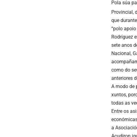
Pola súa pa
Provincial,
que durante
“polo apoio
Rodríguez 
sete anos d
Nacional, G
acompañament
como do seu
anteriores 
A modo de p
xuntos, por
todas as ve
Entre os as
económicas,
a Asociació
Acudiron ig