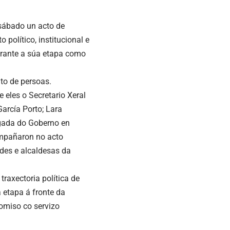
 sábado un acto de
político, institucional e
urante a súa etapa como
nto de persoas.
e eles o Secretario Xeral
arcía Porto; Lara
egada do Goberno en
ompañaron no acto
ldes e alcaldesas da
raxectoria política de
 etapa á fronte da
omiso co servizo