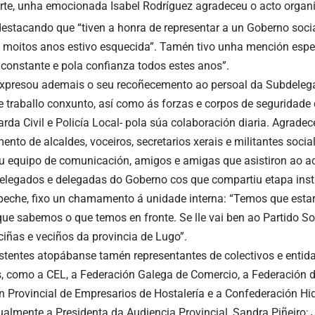
rte, unha emocionada Isabel Rodríguez agradeceu o acto organ
 destacando que “tiven a honra de representar a un Goberno soci
 moitos anos estivo esquecida”. Tamén tivo unha mención esp
 constante e pola confianza todos estes anos”.
expresou ademais o seu recoñecemento ao persoal da Subdeleg
e traballo conxunto, así como ás forzas e corpos de seguridade 
arda Civil e Policía Local- pola súa colaboración diaria. Agrade
o de alcaldes, voceiros, secretarios xerais e militantes sociali
 equipo de comunicación, amigos e amigas que asistiron ao a
delegados e delegadas do Goberno cos que compartiu etapa insti
eche, fixo un chamamento á unidade interna: “Temos que estar 
que sabemos o que temos en fronte. Se lle vai ben ao Partido Soc
ciñas e veciños da provincia de Lugo”.
istentes atopábanse tamén representantes de colectivos e entida
 como a CEL, a Federación Galega de Comercio, a Federación d
n Provincial de Empresarios de Hostalería e a Confederación Hid
ualmente a Presidenta da Audiencia Provincial, Sandra Piñeiro;