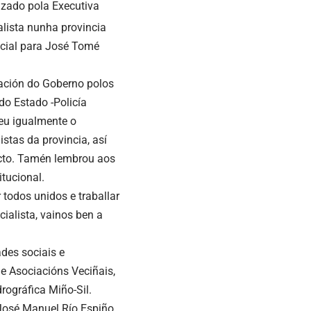
izado pola Executiva
alista nunha provincia
ecial para José Tomé
ación do Goberno polos
do Estado -Policía
ceu igualmente o
stas da provincia, así
cto. Tamén lembrou aos
tucional.
todos unidos e traballar
ialista, vainos ben a
des sociais e
e Asociacións Veciñais,
rográfica Miño-Sil.
 José Manuel Río Espiño,