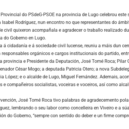
 Provincial do PSdeG-PSOE na provincia de Lugo celebrou este
Isabel Rodríguez, nun encontro no que representantes do ámbito 
e civil quixeron acompañala e agradecer o traballo realizado d
a do Goberno en Lugo.
ta á cidadanía e á sociedade civil lucense, reuniu a máis dun ce
 responsables orgánicos e cargos institucionais do partido, entr
 provincia e Presidente da Deputación, José Tomé Roca; Pilar G
enador César Mogo; a deputada Patricia Otero; a nova Subdel
ia López; e o alcalde de Lugo, Miguel Fernández. Ademais, ac
 e compañeiros socialistas, voceiras e voceiros, así como alca
rvención, José Tomé Roca tivo palabras de agradecemento pola t
íguez, lembrando o seu labor como concelleira en Viveiro e a súa
ón do Goberno, “sempre con sentido do deber e un firme compr