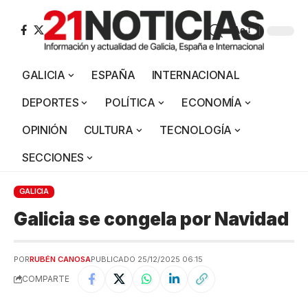
Aa
GALICIA
ESPAÑA
INTERNACIONAL
DEPORTES
POLÍTICA
ECONOMÍA
OPINIÓN
CULTURA
TECNOLOGÍA
SECCIONES
GALICIA
Galicia se congela por Navidad
POR
RUBÉN CANOSA
PUBLICADO 25/12/2025 06:15
COMPARTE