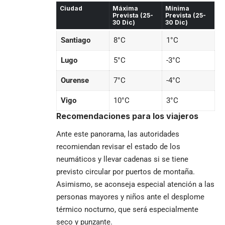
Ciudad
Máxima
Mínima
Prevista (25-
Prevista (25-
30 Dic)
30 Dic)
Santiago
8°C
1°C
Lugo
5°C
-3°C
Ourense
7°C
-4°C
Vigo
10°C
3°C
Recomendaciones para los viajeros
Ante este panorama, las autoridades
recomiendan revisar el estado de los
neumáticos y llevar cadenas si se tiene
previsto circular por puertos de montaña.
Asimismo, se aconseja especial atención a las
personas mayores y niños ante el desplome
térmico nocturno, que será especialmente
seco y punzante.