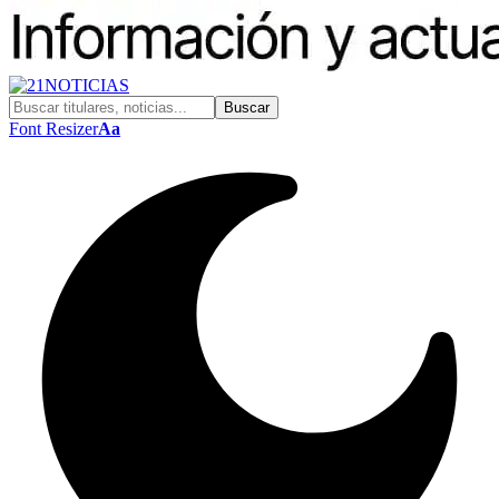
Font Resizer
Aa