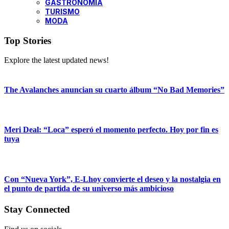
GASTRONOMÍA
TURISMO
MODA
Top Stories
Explore the latest updated news!
The Avalanches anuncian su cuarto álbum “No Bad Memories”
Meri Deal: “Loca” esperó el momento perfecto. Hoy por fin es
tuya
Con “Nueva York”, E-Lhoy convierte el deseo y la nostalgia en
el punto de partida de su universo más ambicioso
Stay Connected