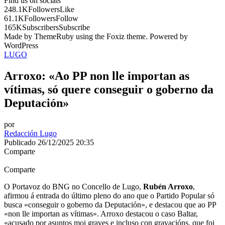
Find us on socials
248.1K
Followers
Like
61.1K
Followers
Follow
165K
Subscribers
Subscribe
Made by ThemeRuby using the Foxiz theme. Powered by
WordPress
LUGO
Arroxo: «Ao PP non lle importan as
vítimas, só quere conseguir o goberno da
Deputación»
por
Redacción Lugo
Publicado 26/12/2025 20:35
Comparte
Comparte
O Portavoz do BNG no Concello de Lugo,
Rubén Arroxo
,
afirmou á entrada do último pleno do ano que o Partido Popular só
busca «conseguir o goberno da Deputación», e destacou que ao PP
«non lle importan as vítimas». Arroxo destacou o caso Baltar,
«acusado por asuntos moi graves e incluso con gravacións, que foi