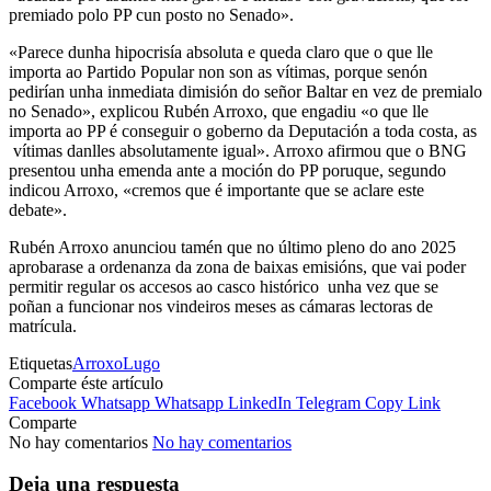
premiado polo PP cun posto no Senado».
«Parece dunha hipocrisía absoluta e queda claro que o que lle
importa ao Partido Popular non son as vítimas, porque senón
pedirían unha inmediata dimisión do señor Baltar en vez de premialo
no Senado», explicou Rubén Arroxo, que engadiu «o que lle
importa ao PP é conseguir o goberno da Deputación a toda costa, as
vítimas danlles absolutamente igual». Arroxo afirmou que o BNG
presentou unha emenda ante a moción do PP poruque, segundo
indicou Arroxo, «cremos que é importante que se aclare este
debate».
Rubén Arroxo anunciou tamén que no último pleno do ano 2025
aprobarase a ordenanza da zona de baixas emisións, que vai poder
permitir regular os accesos ao casco histórico unha vez que se
poñan a funcionar nos vindeiros meses as cámaras lectoras de
matrícula.
Etiquetas
Arroxo
Lugo
Comparte éste artículo
Facebook
Whatsapp
Whatsapp
LinkedIn
Telegram
Copy Link
Comparte
No hay comentarios
No hay comentarios
Deja una respuesta