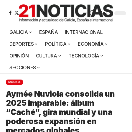
Aa
GALICIA
ESPAÑA
INTERNACIONAL
DEPORTES
POLÍTICA
ECONOMÍA
OPINIÓN
CULTURA
TECNOLOGÍA
SECCIONES
MÚSICA
Aymée Nuviola consolida un
2025 imparable: álbum
“Caché”, gira mundial y una
poderosa expansión en
mercados globales