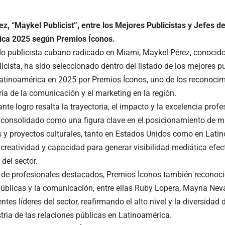
z, “Maykel Publicist”, entre los Mejores Publicistas y Jefes d
ica 2025 según Premios Íconos.
do publicista cubano radicado en Miami, Maykel Pérez, conoci
cista, ha sido seleccionado dentro del listado de los mejores pu
atinoamérica en 2025 por Premios Íconos, uno de los reconoc
ria de la comunicación y el marketing en la región.
nte logro resalta la trayectoria, el impacto y la excelencia prof
 consolidado como una figura clave en el posicionamiento de ma
 y proyectos culturales, tanto en Estados Unidos como en Lati
 creatividad y capacidad para generar visibilidad mediática efec
 del sector.
 de profesionales destacados, Premios Íconos también reconoció
públicas y la comunicación, entre ellas Ruby Lopera, Mayna Nevar
entes líderes del sector, reafirmando el alto nivel y la diversidad
tria de las relaciones públicas en Latinoamérica.