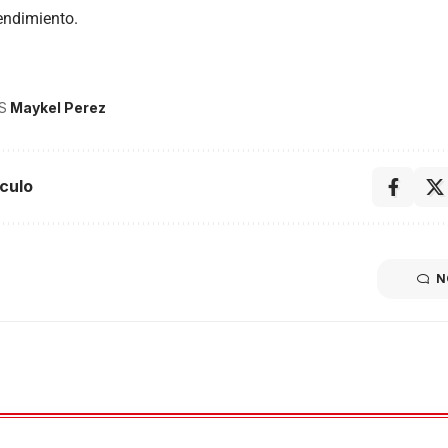
endimiento.
S
Maykel Perez
culo
N