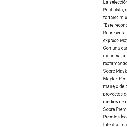
La selecció
Publicista, 
fortalecimie
“Este recon
Representar
expresó May
Con una car
industria, 
reafirmando
Sobre Mayke
Maykel Pére
manejo de p
proyectos d
medios de c
Sobre Prem
Premios Íco
talentos má