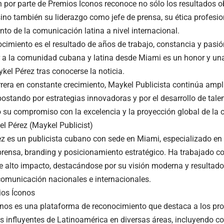
n por parte de Premios Íconos reconoce no sólo los resultados 
sino también su liderazgo como jefe de prensa, su ética profesio
nto de la comunicación latina a nivel internacional.
ocimiento es el resultado de años de trabajo, constancia y pasi
 a la comunidad cubana y latina desde Miami es un honor y una
kel Pérez tras conocerse la noticia.
rera en constante crecimiento, Maykel Publicista continúa ampli
apostando por estrategias innovadoras y por el desarrollo de tal
 su compromiso con la excelencia y la proyección global de la cu
l Pérez (Maykel Publicist)
z es un publicista cubano con sede en Miami, especializado en 
rensa, branding y posicionamiento estratégico. Ha trabajado co
e alto impacto, destacándose por su visión moderna y resulta
omunicación nacionales e internacionales.
ios Íconos
nos es una plataforma de reconocimiento que destaca a los prof
s influyentes de Latinoamérica en diversas áreas, incluyendo c