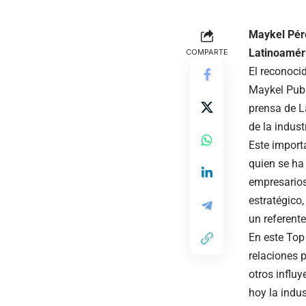
Maykel Pére
Latinoamér
COMPARTE
El reconoci
Maykel Publi
prensa de L
de la indust
Este importa
quien se ha
empresarios
estratégico,
un referente
En este Top
relaciones 
otros influy
hoy la indus