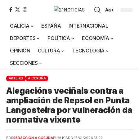
Aa
GALICIA
ESPAÑA
INTERNACIONAL
DEPORTES
POLÍTICA
ECONOMÍA
OPINIÓN
CULTURA
TECNOLOGÍA
SECCIONES
ARTEIXO
A CORUÑA
Alegacións veciñais contra a
ampliación de Repsol en Punta
Langosteira por vulneración da
normativa vixente
POR
REDACCIÓN A CORUÑA
PUBLICADO 13/01/2026 13:22