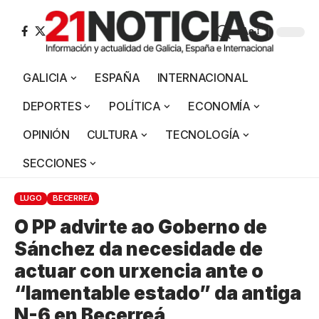
Aa
GALICIA
ESPAÑA
INTERNACIONAL
DEPORTES
POLÍTICA
ECONOMÍA
OPINIÓN
CULTURA
TECNOLOGÍA
SECCIONES
LUGO
BECERREÁ
O PP advirte ao Goberno de
Sánchez da necesidade de
actuar con urxencia ante o
“lamentable estado” da antiga
N-6 en Becerreá