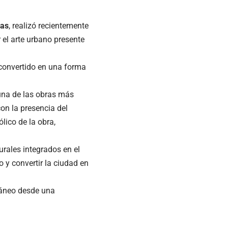
ias
, realizó recientemente
r el arte urbano presente
 convertido en una forma
 una de las obras más
on la presencia del
ólico de la obra,
urales integrados en el
o y convertir la ciudad en
ráneo desde una