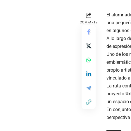
El alumnad
una pequeña 
COMPARTE
en algunos 
A lo largo 
de expresión
Uno de los 
emblemática
propio artis
vinculado a 
La ruta con
proyecto
Ur
un espacio cu
En conjunto
perspectiva