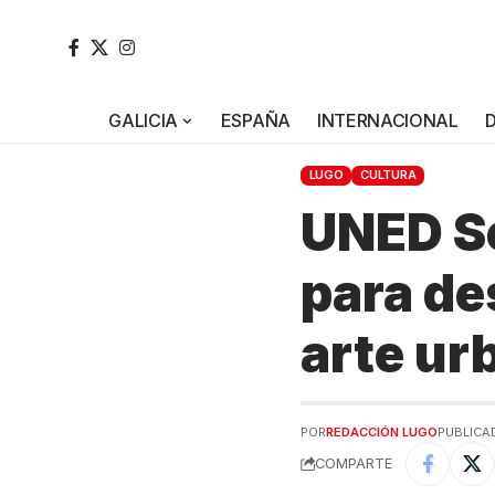
GALICIA
ESPAÑA
INTERNACIONAL
LUGO
CULTURA
UNED Se
para des
arte ur
POR
REDACCIÓN LUGO
PUBLICAD
COMPARTE