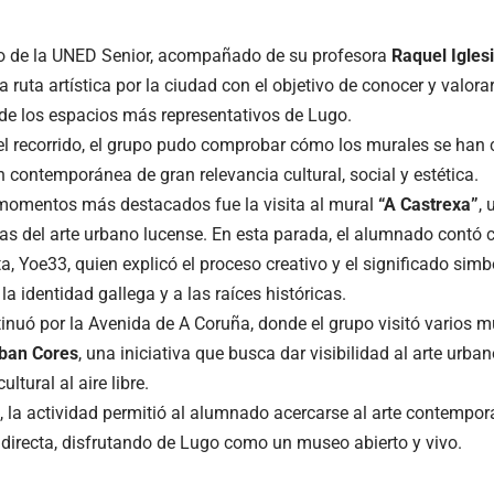
o de la UNED Senior, acompañado de su profesora
Raquel Igles
ruta artística por la ciudad con el objetivo de conocer y valora
de los espacios más representativos de Lugo.
del recorrido, el grupo pudo comprobar cómo los murales se han
 contemporánea de gran relevancia cultural, social y estética.
momentos más destacados fue la visita al mural
“A Castrexa”
,
s del arte urbano lucense. En esta parada, el alumnado contó c
ta, Yoe33, quien explicó el proceso creativo y el significado simb
la identidad gallega y a las raíces históricas.
tinuó por la Avenida de A Coruña, donde el grupo visitó varios m
ban Cores
, una iniciativa que busca dar visibilidad al arte urban
ltural al aire libre.
, la actividad permitió al alumnado acercarse al arte contempo
 directa, disfrutando de Lugo como un museo abierto y vivo.