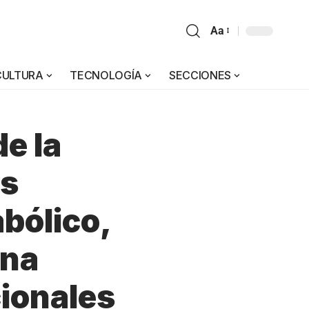
Aa
CULTURA
TECNOLOGÍA
SECCIONES
de la
as
bólico,
una
cionales