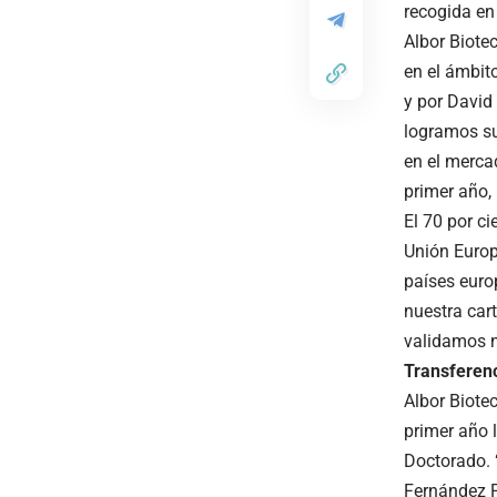
recogida en 
Albor Biotec
en el ámbit
y por David
logramos su
en el merca
primer año, 
El 70 por c
Unión Europ
países euro
nuestra car
validamos n
Transferenc
Albor Biotec
primer año 
Doctorado. “
Fernández P