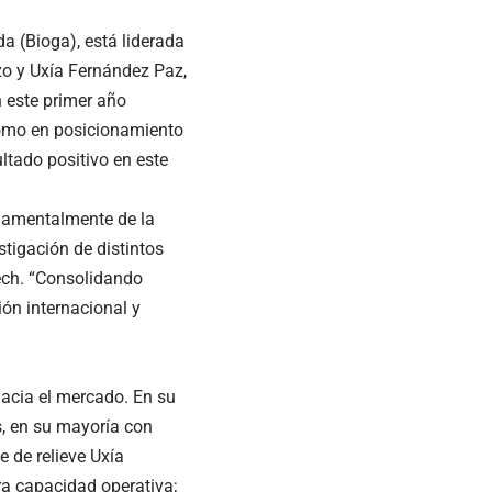
a (Bioga), está liderada
zo y Uxía Fernández Paz,
n este primer año
como en posicionamiento
ltado positivo en este
undamentalmente de la
tigación de distintos
tech. “Consolidando
ión internacional y
hacia el mercado. En su
s, en su mayoría con
e de relieve Uxía
ra capacidad operativa;