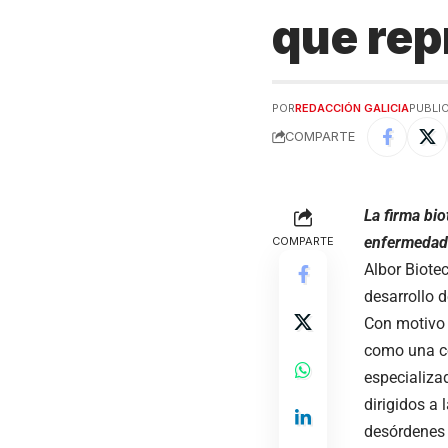
que rep
POR
REDACCIÓN GALICIA
PUBLIC
COMPARTE
La firma bi
enfermedad
COMPARTE
Albor Biote
desarrollo 
Con motivo 
como una co
especializa
dirigidos a
desórdenes 