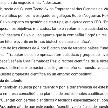
el plan de negocio inicial”, destacan.
h, socia del Cluster Tecnolóxico Empresarial das Ciencias da Vid
o científico por los investigadores gallegos Rubén Nogueiras Po
 Calvo, experto en gestión de start-ups, que ejerce como CEO. “E
perar los objetivos marcados, tanto en volumen de actividad 
do”, destaca Calvo, quien apunta que la compañía “logró un resu
un hito relevante en firmas biotech de base científica”.
iento de los clientes de Albor Biotech son de terceros países, f
ea. “Trabajamos con empresas farmacéuticas y grupos de inves
peos”, señala Uxía Fernández Paz, directora científica de la bio
tera de clientes internacionales logramos reforzar nuestra vocac
uestra propuesta científica en un entorno competitivo”.
ia de talento
h también apuesta por el talento y por la transferencia de éste 
la empresa consolidó una plantilla de profesionales cualificado
Cuentan con perfiles científicos y técnicos especializados”, pon
az, quien añade que este equipo “constituye el núcleo de nuest