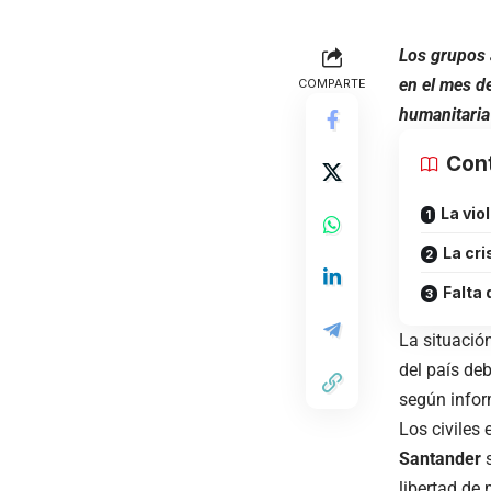
Los grupos 
en el mes de
COMPARTE
humanitaria
Con
La vio
La cri
Falta 
La situació
del país de
según info
Los civiles
Santander
s
libertad de