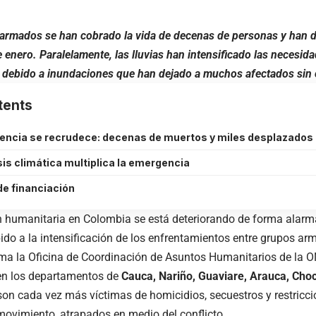
armados se han cobrado la vida de decenas de personas y han d
 enero. Paralelamente, las lluvias han intensificado las necesid
 debido a inundaciones que han dejado a muchos afectados sin 
tents
lencia se recrudece: decenas de muertos y miles desplazados
sis climática multiplica la emergencia
de financiación
n humanitaria en Colombia se está deteriorando de forma alarm
bido a la intensificación de los enfrentamientos entre grupos ar
rma la
Oficina de Coordinación de Asuntos Humanitarios
de la O
 en los departamentos de
Cauca, Nariño, Guaviare, Arauca, Choc
on cada vez más víctimas de homicidios, secuestros y restricci
 movimiento, atrapados en medio del conflicto.