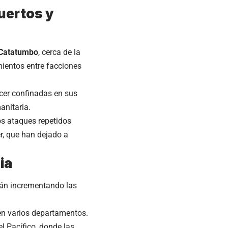
uertos y
Catatumbo
, cerca de la
mientos entre facciones
cer confinadas en sus
anitaria.
os ataques repetidos
r, que han dejado a
ia
stán incrementando las
 en varios departamentos.
l Pacífico, donde las