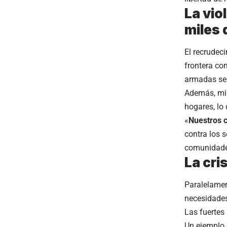
La vio
miles
El recrudeci
frontera co
armadas se 
Además, mil
hogares, lo 
«
Nuestros 
contra los 
comunidades
La cri
Paralelamen
necesidades
Las fuertes
Un ejemplo d