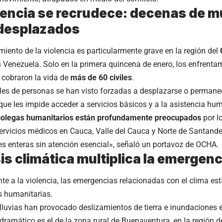
lencia se recrudece: decenas de m
 desplazados
miento de la violencia es particularmente grave en la región del
n Venezuela. Solo en la primera quincena de enero, los enfrenta
cobraron la vida de
más de 60 civiles
.
es de personas se han visto forzadas a desplazarse o permane
que les impide acceder a servicios básicos y a la asistencia hum
colegas humanitarios están profundamente preocupados
por l
servicios médicos en Cauca, Valle del Cauca y Norte de Santande
 enteras sin atención esencial», señaló un portavoz de OCHA.
sis climática multiplica la emergenc
te a la violencia, las emergencias relacionadas con el clima e
 humanitarias.
 lluvias han provocado deslizamientos de tierra e inundaciones
ramático es el de la zona rural de Buenaventura, en la región de