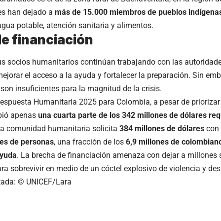
es han dejado a
más de 15.000 miembros de pueblos indígena
agua potable, atención sanitaria y alimentos.
de financiación
s socios humanitarios continúan trabajando con las autoridade
ejorar el acceso a la ayuda y fortalecer la preparación. Sin emb
son insuficientes para la magnitud de la crisis.
Respuesta Humanitaria 2025 para Colombia, a pesar de prioriza
ibió apenas
una cuarta parte de los 342 millones de dólares re
la comunidad humanitaria solicita
384 millones de dólares
con e
nes de personas
, una fracción de los
6,9 millones de colombian
ayuda
. La brecha de financiación amenaza con dejar a millones s
ra sobrevivir en medio de un cóctel explosivo de violencia y des
tada: © UNICEF/Lara