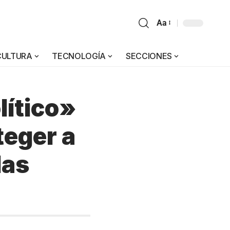
Aa
CULTURA
TECNOLOGÍA
SECCIONES
lítico»
teger a
las