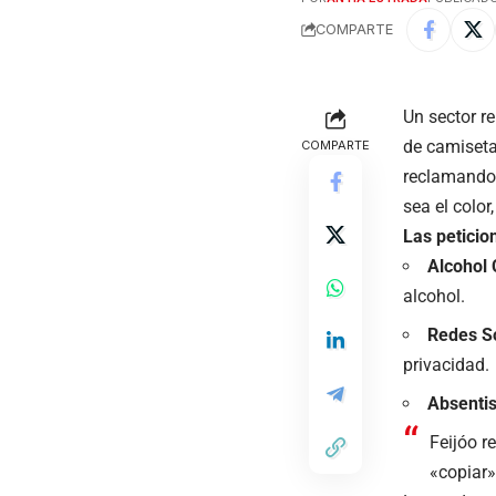
COMPARTE
Un sector r
de camiseta
COMPARTE
reclamando 
sea el colo
Las peticion
Alcohol 
alcohol.
Redes So
privacidad.
Absenti
Feijóo r
«copiar»