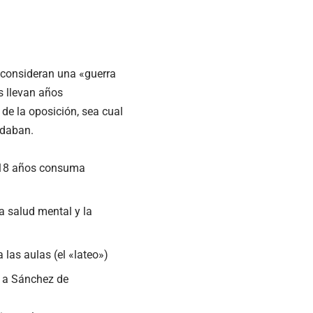
e consideran una «guerra
s llevan años
de la oposición, sea cual
ndaban.
e 18 años consuma
a salud mental y la
 las aulas (el «lateo»)
a a Sánchez de