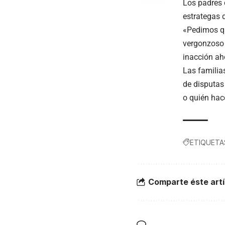
Los padres c
estrategas d
«Pedimos qu
vergonzoso 
inacción ah
Las familia
de disputas
o quién hace
ETIQUETA
Comparte éste artí