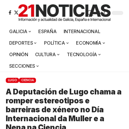
Aa
GALICIA
ESPAÑA
INTERNACIONAL
DEPORTES
POLÍTICA
ECONOMÍA
OPINIÓN
CULTURA
TECNOLOGÍA
SECCIONES
LUGO
CIENCIA
A Deputación de Lugo chama a
romper estereotipos e
barreiras de xénero no Día
Internacional da Muller e a
Nena na Ciencia